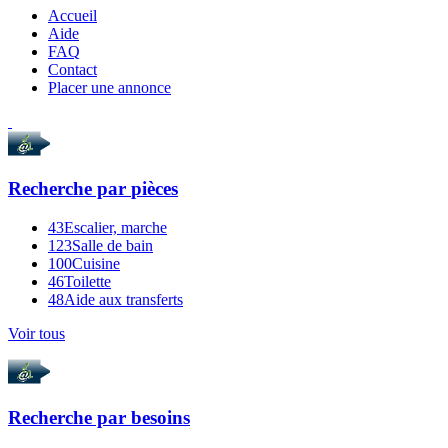
Accueil
Aide
FAQ
Contact
Placer une annonce
Recherche par
pièces
43
Escalier, marche
123
Salle de bain
100
Cuisine
46
Toilette
48
Aide aux transferts
Voir tous
Recherche par
besoins