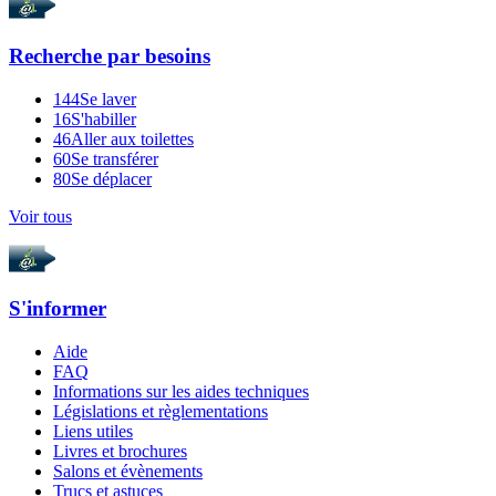
Recherche par
besoins
144
Se laver
16
S'habiller
46
Aller aux toilettes
60
Se transférer
80
Se déplacer
Voir tous
S'informer
Aide
FAQ
Informations sur les aides techniques
Législations et règlementations
Liens utiles
Livres et brochures
Salons et évènements
Trucs et astuces