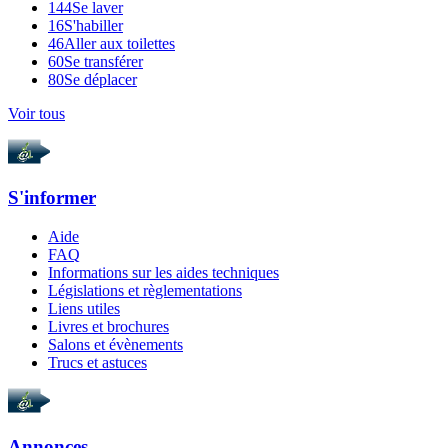
144
Se laver
16
S'habiller
46
Aller aux toilettes
60
Se transférer
80
Se déplacer
Voir tous
S'informer
Aide
FAQ
Informations sur les aides techniques
Législations et règlementations
Liens utiles
Livres et brochures
Salons et évènements
Trucs et astuces
Annonces