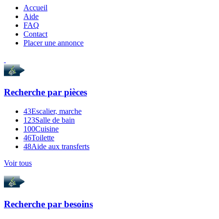
Accueil
Aide
FAQ
Contact
Placer une annonce
Recherche par
pièces
43
Escalier, marche
123
Salle de bain
100
Cuisine
46
Toilette
48
Aide aux transferts
Voir tous
Recherche par
besoins