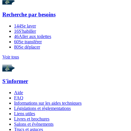
Recherche par
besoins
144
Se laver
16
S'habiller
46
Aller aux toilettes
60
Se transférer
80
Se déplacer
Voir tous
S'informer
Aide
FAQ
Informations sur les aides techniques
Législations et règlementations
Liens utiles
Livres et brochures
Salons et évènements
Trucs et astuces