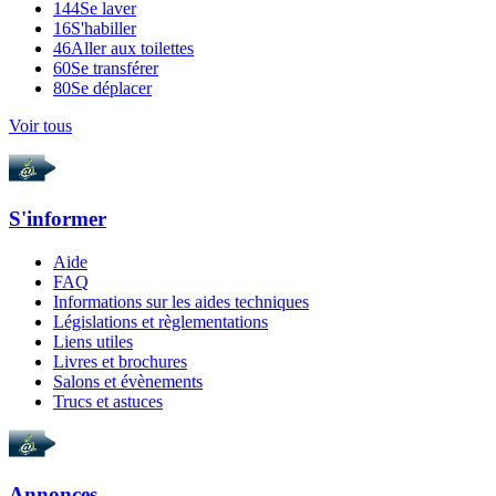
144
Se laver
16
S'habiller
46
Aller aux toilettes
60
Se transférer
80
Se déplacer
Voir tous
S'informer
Aide
FAQ
Informations sur les aides techniques
Législations et règlementations
Liens utiles
Livres et brochures
Salons et évènements
Trucs et astuces
Annonces