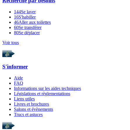
Recherche par
besoins
144
Se laver
16
S'habiller
46
Aller aux toilettes
60
Se transférer
80
Se déplacer
Voir tous
S'informer
Aide
FAQ
Informations sur les aides techniques
Législations et règlementations
Liens utiles
Livres et brochures
Salons et évènements
Trucs et astuces