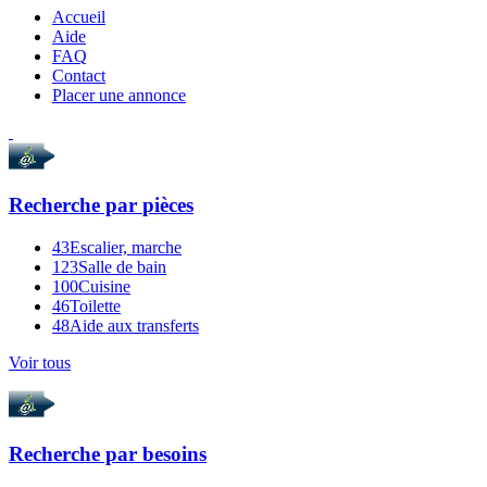
Accueil
Aide
FAQ
Contact
Placer une annonce
Recherche par
pièces
43
Escalier, marche
123
Salle de bain
100
Cuisine
46
Toilette
48
Aide aux transferts
Voir tous
Recherche par
besoins