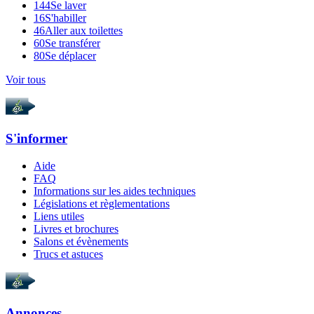
144
Se laver
16
S'habiller
46
Aller aux toilettes
60
Se transférer
80
Se déplacer
Voir tous
S'informer
Aide
FAQ
Informations sur les aides techniques
Législations et règlementations
Liens utiles
Livres et brochures
Salons et évènements
Trucs et astuces
Annonces