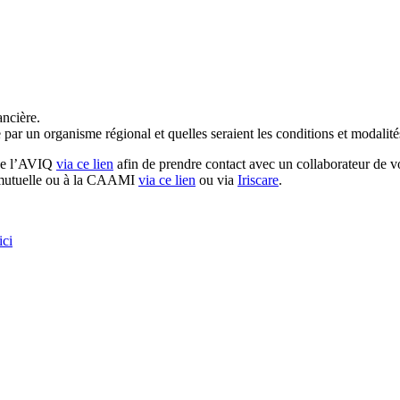
ancière.
 par un organisme régional et quelles seraient les conditions et modalité
 de l’AVIQ
via
ce lien
afin
de prendre contact avec un collaborateur de vo
e mutuelle ou à la CAAMI
via ce lien
ou via
Iriscare
.
ici