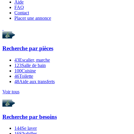
Aide
FAQ
Contact
Placer une annonce
Recherche par
pièces
43
Escalier, marche
123
Salle de bain
100
Cuisine
46
Toilette
48
Aide aux transferts
Voir tous
Recherche par
besoins
144
Se laver
16
S'habiller