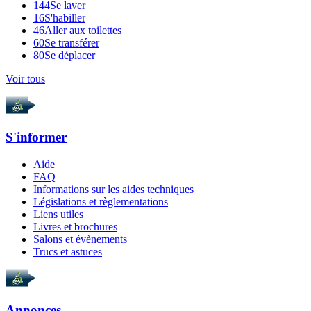
144
Se laver
16
S'habiller
46
Aller aux toilettes
60
Se transférer
80
Se déplacer
Voir tous
S'informer
Aide
FAQ
Informations sur les aides techniques
Législations et règlementations
Liens utiles
Livres et brochures
Salons et évènements
Trucs et astuces
Annonces