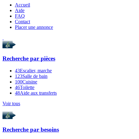
Accueil
Aide
FAQ
Contact
Placer une annonce
Recherche par
pièces
43
Escalier, marche
123
Salle de bain
100
Cuisine
46
Toilette
48
Aide aux transferts
Voir tous
Recherche par
besoins