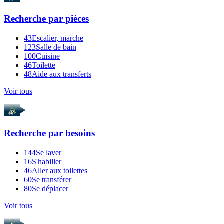
Recherche par
pièces
43
Escalier, marche
123
Salle de bain
100
Cuisine
46
Toilette
48
Aide aux transferts
Voir tous
Recherche par
besoins
144
Se laver
16
S'habiller
46
Aller aux toilettes
60
Se transférer
80
Se déplacer
Voir tous