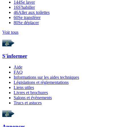
144
Se laver
16
S'habiller
46
Aller aux toilettes
60
Se transférer
80
Se déplacer
Voir tous
S'informer
Aide
FAQ
Informations sur les aides techniques
Législations et règlementations
Liens utiles
Livres et brochures
Salons et évènements
Trucs et astuces
Annonces