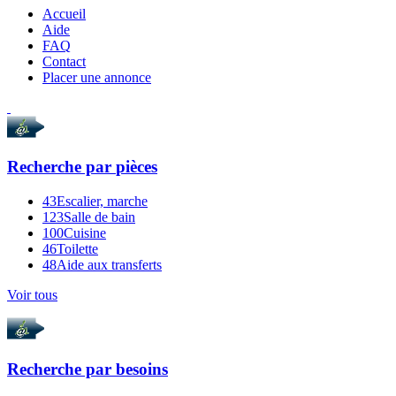
Accueil
Aide
FAQ
Contact
Placer une annonce
Recherche par
pièces
43
Escalier, marche
123
Salle de bain
100
Cuisine
46
Toilette
48
Aide aux transferts
Voir tous
Recherche par
besoins