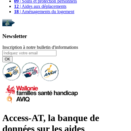
09
| Soins et protection personnels
12
| Aides aux déplacements
18
| Aménagements du logement
Newsletter
Inscription à notre bulletin d'informations
OK
Access-AT, la banque de
données sur les aides