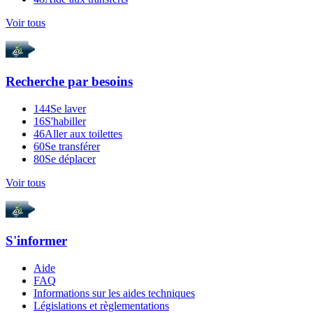
Voir tous
Recherche par
besoins
144
Se laver
16
S'habiller
46
Aller aux toilettes
60
Se transférer
80
Se déplacer
Voir tous
S'informer
Aide
FAQ
Informations sur les aides techniques
Législations et règlementations