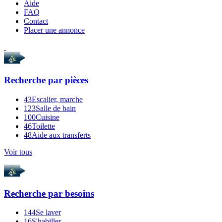
Aide
FAQ
Contact
Placer une annonce
Recherche par
pièces
43
Escalier, marche
123
Salle de bain
100
Cuisine
46
Toilette
48
Aide aux transferts
Voir tous
Recherche par
besoins
144
Se laver
16
S'habiller