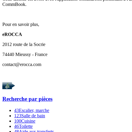
CommBook.
Pour en savoir plus,
eROCCA
2012 route de la Socrie
74440 Mieussy - France
contact@erocca.com
Recherche par
pièces
43
Escalier, marche
123
Salle de bain
100
Cuisine
46
Toilette
48
Aide aux transferts