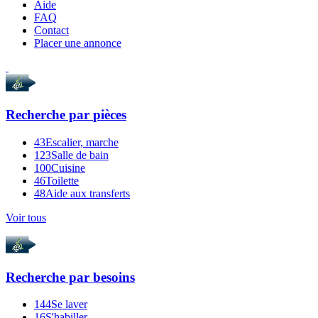
Aide
FAQ
Contact
Placer une annonce
Recherche par
pièces
43
Escalier, marche
123
Salle de bain
100
Cuisine
46
Toilette
48
Aide aux transferts
Voir tous
Recherche par
besoins
144
Se laver
16
S'habiller