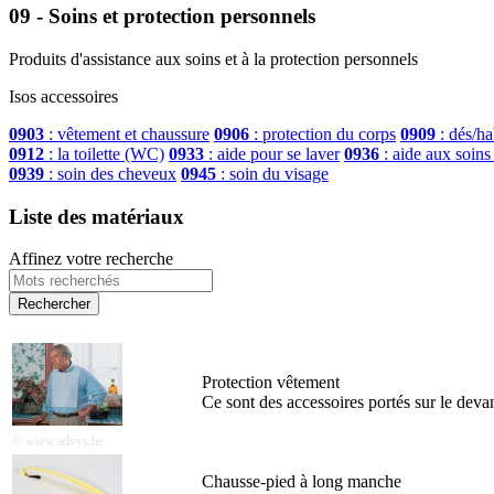
09 - Soins et protection personnels
Produits d'assistance aux soins et à la protection personnels
Isos accessoires
0903
: vêtement et chaussure
0906
: protection du corps
0909
: dés/ha
0912
: la toilette (WC)
0933
: aide pour se laver
0936
: aide aux soins
0939
: soin des cheveux
0945
: soin du visage
Liste des matériaux
Affinez votre recherche
Protection vêtement
Ce sont des accessoires portés sur le deva
© www.advys.be
Chausse-pied à long manche