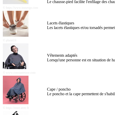
Le chausse-pied facilite l'enfilage des cha
© https://www.tousergo.com
Lacets élastiques
Les lacets élastiques et/ou torsadés perme
© ‪pluriel.fr
Vêtements adaptés
Lorsqu'une personne est en situation de han
© www.constantetzoe.com
Cape / poncho
Le poncho et la cape permettent de s'habil
© https://store.avec.fr