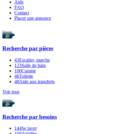
Aide
FAQ
Contact
Placer une annonce
Recherche par
pièces
43
Escalier, marche
123
Salle de bain
100
Cuisine
46
Toilette
48
Aide aux transferts
Voir tous
Recherche par
besoins
144
Se laver
16
S'habiller