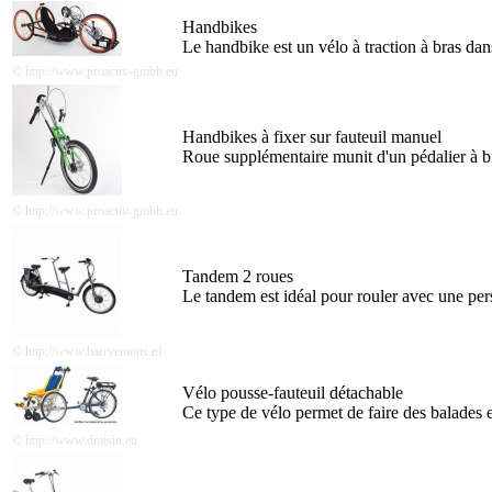
Handbikes
Le handbike est un vélo à traction à bras dans 
© http://www.proactiv-gmbh.eu
Handbikes à fixer sur fauteuil manuel
Roue supplémentaire munit d'un pédalier à bras
© http://www.proactiv-gmbh.eu
Tandem 2 roues
Le tandem est idéal pour rouler avec une per
© http://www.barryemons.nl
Vélo pousse-fauteuil détachable
Ce type de vélo permet de faire des balades 
© http://www.draisin.eu