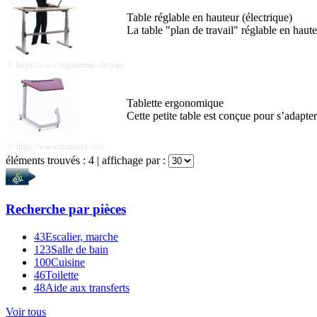
Table réglable en hauteur (électrique)
La table "plan de travail" réglable en hauteu
© https://www.ergonomie-shop.be
Tablette ergonomique
Cette petite table est conçue pour s’adapter 
© https://www.domalys.com
éléments trouvés :
4
| affichage par :
Recherche par
pièces
43
Escalier, marche
123
Salle de bain
100
Cuisine
46
Toilette
48
Aide aux transferts
Voir tous