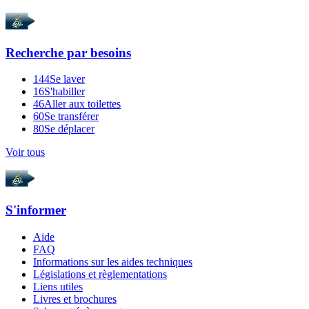
Recherche par
besoins
144
Se laver
16
S'habiller
46
Aller aux toilettes
60
Se transférer
80
Se déplacer
Voir tous
S'informer
Aide
FAQ
Informations sur les aides techniques
Législations et règlementations
Liens utiles
Livres et brochures