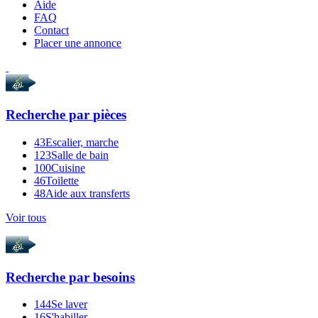
Aide
FAQ
Contact
Placer une annonce
Recherche par
pièces
43
Escalier, marche
123
Salle de bain
100
Cuisine
46
Toilette
48
Aide aux transferts
Voir tous
Recherche par
besoins
144
Se laver
16
S'habiller