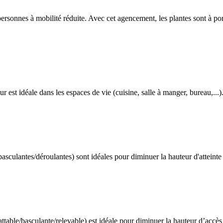
personnes à mobilité réduite. Avec cet agencement, les plantes sont à por
r est idéale dans les espaces de vie (cuisine, salle à manger, bureau,...).L
asculantes/déroulantes) sont idéales pour diminuer la hauteur d'atteinte 
table/basculante/relevable) est idéale pour diminuer la hauteur d’accès 