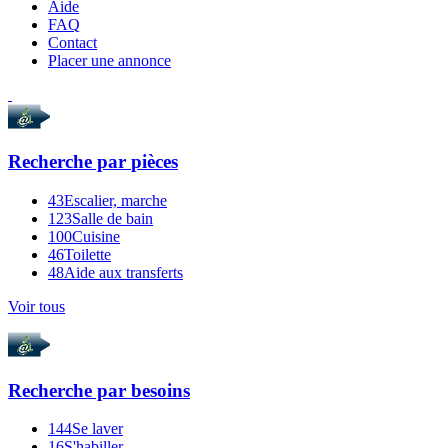
Aide
FAQ
Contact
Placer une annonce
Recherche par
pièces
43
Escalier, marche
123
Salle de bain
100
Cuisine
46
Toilette
48
Aide aux transferts
Voir tous
Recherche par
besoins
144
Se laver
16
S'habiller