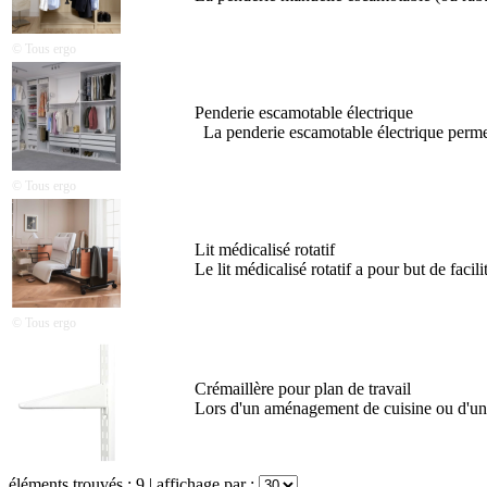
© Tous ergo
Penderie escamotable électrique
La penderie escamotable électrique permet a
© Tous ergo
Lit médicalisé rotatif
Le lit médicalisé rotatif a pour but de facili
© Tous ergo
Crémaillère pour plan de travail
Lors d'un aménagement de cuisine ou d'un e
éléments trouvés :
9
| affichage par :