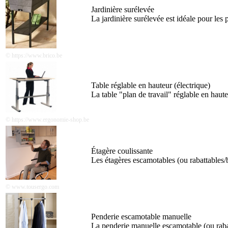
Jardinière surélevée
La jardinière surélevée est idéale pour les 
© https://www.brico.be
Table réglable en hauteur (électrique)
La table "plan de travail" réglable en hauteu
© https://www.ergonomie-shop.be
Étagère coulissante
Les étagères escamotables (ou rabattables/b
© www.tousergo.com
Penderie escamotable manuelle
La penderie manuelle escamotable (ou rabat