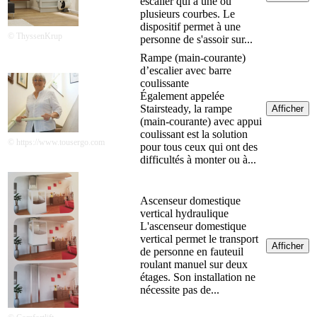
escalier qui a une ou
plusieurs courbes. Le
dispositif permet à une
© ThyssenKrup
personne de s'assoir sur...
Rampe (main-courante)
d’escalier avec barre
coulissante
Également appelée
Stairsteady, la rampe
Afficher
(main-courante) avec appui
coulissant est la solution
© https://www.tousergo.com
pour tous ceux qui ont des
difficultés à monter ou à...
Ascenseur domestique
vertical hydraulique
L'ascenseur domestique
vertical permet le transport
Afficher
de personne en fauteuil
roulant manuel sur deux
étages. Son installation ne
nécessite pas de...