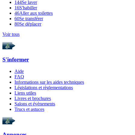
144
Se laver
16
S'habiller
46
Aller aux toilettes
60
Se transférer
80
Se déplacer
Voir tous
S'informer
Aide
FAQ
Informations sur les aides techniques
Législations et règlementations
Liens utiles
Livres et brochures
Salons et évènements
Trucs et astuces
Annonces