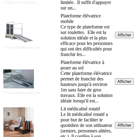
limitée. Il suffit d'appuyer
© https://www.facq.be
sur un...
Plateforme élévatrice
mobile
Ce type de plateforme est
sur roulettes. Elle est la
Afficher
solution idéale et la plus
efficace pour les personnes
© www.handinorme.com
qui ont des difficultés pour
franchir les...
Plateforme élévatrice à
poser au sol
Cette plateforme élévatrice
permet de franchir des
Afficher
hauteurs jusqu'à environ
1m sans faire de gros
© www.handinorme.com
travaux. Elle est la solution
idéale lorsqu'il est...
Lit médicalisé rotatif
Le lit médicalisé rotatif a
pour but de faciliter le
quotidien de son utilisateur
Afficher
(seniors, personnes alitées,
etc.). Il confère à son