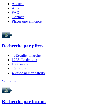
Accueil
Aide
FAQ
Contact
Placer une annonce
Recherche par
pièces
43
Escalier, marche
123
Salle de bain
100
Cuisine
46
Toilette
48
Aide aux transferts
Voir tous
Recherche par
besoins