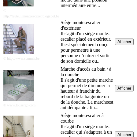
intermédiaire entre...
©
http://fauteuilmonteescalier.blogspot.be
Siège monte-escalier
d'extérieur
Il s'agit d'un siège monte-
escalier placé en extérieur.
Afficher
Il est spécialement conçu
pour permettre à une
personne d’entrer et sortir
© http://www.stannah.be
de son domicile ou...
Marche d'accès au bain / à
la douche
Il s'agit d'une petite marche
qui permet de diminuer la
Afficher
hauteur à franchir du
rebord de la baignoire ou
de la douche. La marcheest
© www.tousergo.com
antidérapante afin...
Siège monte-escalier à
courbe
Il s'agit d'un siège monte-
escalier qui s'adaptera à un
Afficher