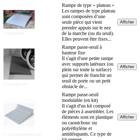
Rampe de type « plateau »
Les rampes de type plateau
sont composées d’une
seule pièce qui vient
Afficher
prendre appuis sur le nez
de la marche (ou du seuil).
© ergomed.be
Elles peuvent être fixes...
Rampe passe-seuil à
hauteur fixe
Il s'agit d'une petite rampe
avec supports latéraux (ou
Afficher
plein sur toute la surface)
qui permet de franchir un
seuil de porte ou un petit
© tousergo.com
obstacle de...
Rampe passe-seuil
modulable (en kit)
Il s'agit d'un kit composé
de pièces à assembler. Les
éléments sont en plastique
Afficher
ou caoutchouc ou
polyéthylène et
antidérapants. Ce type de
© www.handinorme.com
kit permet...