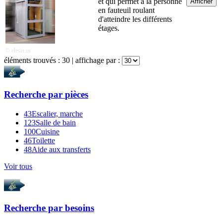
et qui permet à la personne
Afficher
en fauteuil roulant
d'atteindre les différents
étages.
© eleser.es
éléments trouvés :
30
| affichage par :
Recherche par
pièces
43
Escalier, marche
123
Salle de bain
100
Cuisine
46
Toilette
48
Aide aux transferts
Voir tous
Recherche par
besoins