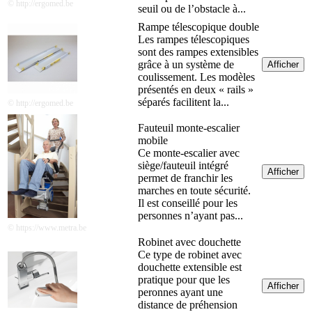
© http://ergomed.be
seuil ou de l’obstacle à...
Rampe télescopique double
Les rampes télescopiques
sont des rampes extensibles
grâce à un système de
Afficher
coulissement. Les modèles
présentés en deux « rails »
séparés facilitent la...
© http://ergomed.be
Fauteuil monte-escalier
mobile
Ce monte-escalier avec
siège/fauteuil intégré
Afficher
permet de franchir les
marches en toute sécurité.
Il est conseillé pour les
personnes n’ayant pas...
© https://www.metra.be
Robinet avec douchette
Ce type de robinet avec
douchette extensible est
pratique pour que les
Afficher
peronnes ayant une
distance de préhension