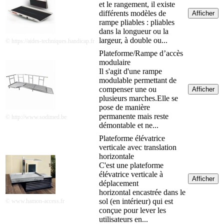
et le rangement, il existe
différents modèles de
Afficher
rampe pliables : pliables
dans la longueur ou la
largeur, à double ou...
© https://aides-techniques.handicap.fr
Plateforme/Rampe d’accès
modulaire
Il s'agit d'une rampe
modulable permettant de
compenser une ou
Afficher
plusieurs marches.Elle se
pose de manière
permanente mais reste
© http://www.sodimed.be
démontable et ne...
Plateforme élévatrice
verticale avec translation
horizontale
C'est une plateforme
élévatrice verticale à
Afficher
déplacement
horizontal encastrée dans le
sol (en intérieur) qui est
© www.hamon-access.fr
conçue pour lever les
utilisateurs en...