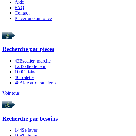
Aide
FAQ
Contact
Placer une annonce
Recherche par
pièces
43
Escalier, marche
123
Salle de bain
100
Cuisine
46
Toilette
48
Aide aux transferts
Voir tous
Recherche par
besoins
144
Se laver
16
S'habiller