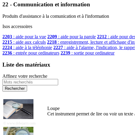
22 - Communication et information
Produits d'assistance à la comunication et à l'information
Isos accessoires
2203
: aide pour la vue
2209
: aide pour la parole
2212
: aide pour des
2215
: aide aux calculs
2218
: enregistrement, lecture et affichage d'i
2224
: aide à la téléphonie
2227
: aide à l'alarme, l'indication, le rappe
2236
: entrée pour ordinateurs
2239
: sortie pour ordinateur
Liste des matériaux
Affinez votre recherche
Loupe
Cet instrument permet de lire ou voir un texte 
© www.debejarry.com