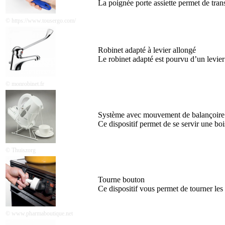
La poignée porte assiette permet de transp
© https://www.tousergo.com/
Robinet adapté à levier allongé
Le robinet adapté est pourvu d’un levier 
© monrobinet.fr
Système avec mouvement de balançoire po
Ce dispositif permet de se servir une boi
© Thuiszorg
Tourne bouton
Ce dispositif vous permet de tourner les b
© www.pharmaboutique.net