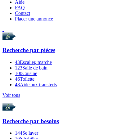
Aide
FAQ
Contact
Placer une annonce
Recherche par
pièces
43
Escalier, marche
123
Salle de bain
100
Cuisine
46
Toilette
48
Aide aux transferts
Voir tous
Recherche par
besoins
144
Se laver
16
S'habiller