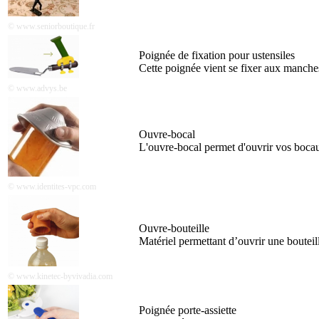
© www.seniorboutique.fr
Poignée de fixation pour ustensiles
Cette poignée vient se fixer aux manches
© www.advys.be
Ouvre-bocal
L'ouvre-bocal permet d'ouvrir vos bocaux
© www.identites-vpc.com
Ouvre-bouteille
Matériel permettant d’ouvrir une bouteill
© www.kinetec-byvivadia.com
Poignée porte-assiette