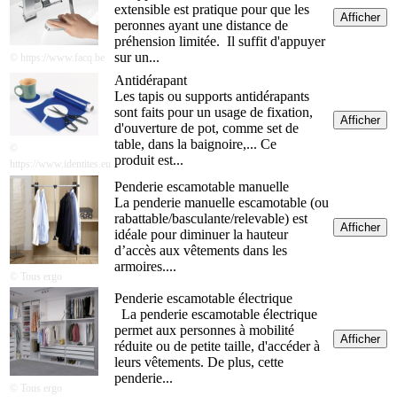
extensible est pratique pour que les
Afficher
peronnes ayant une distance de
préhension limitée. Il suffit d'appuyer
sur un...
© https://www.facq.be
Antidérapant
Les tapis ou supports antidérapants
sont faits pour un usage de fixation,
Afficher
d'ouverture de pot, comme set de
table, dans la baignoire,... Ce
©
produit est...
https://www.identites.eu
Penderie escamotable manuelle
La penderie manuelle escamotable (ou
rabattable/basculante/relevable) est
Afficher
idéale pour diminuer la hauteur
d’accès aux vêtements dans les
armoires....
© Tous ergo
Penderie escamotable électrique
La penderie escamotable électrique
permet aux personnes à mobilité
Afficher
réduite ou de petite taille, d'accéder à
leurs vêtements. De plus, cette
penderie...
© Tous ergo