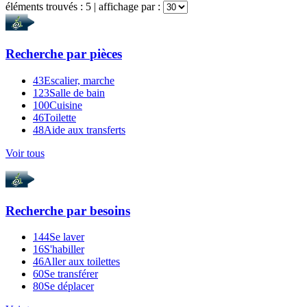
éléments trouvés :
5
| affichage par :
Recherche par
pièces
43
Escalier, marche
123
Salle de bain
100
Cuisine
46
Toilette
48
Aide aux transferts
Voir tous
Recherche par
besoins
144
Se laver
16
S'habiller
46
Aller aux toilettes
60
Se transférer
80
Se déplacer