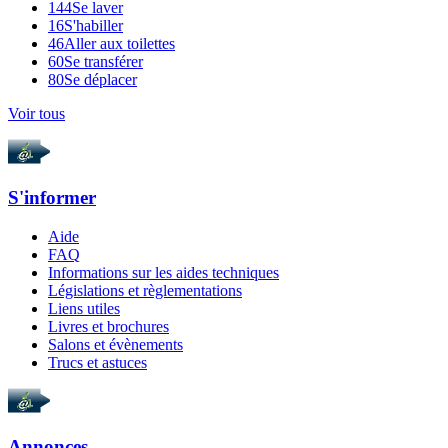
144
Se laver
16
S'habiller
46
Aller aux toilettes
60
Se transférer
80
Se déplacer
Voir tous
S'informer
Aide
FAQ
Informations sur les aides techniques
Législations et règlementations
Liens utiles
Livres et brochures
Salons et évènements
Trucs et astuces
Annonces