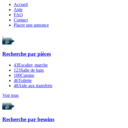
Accueil
Aide
FAQ
Contact
Placer une annonce
Recherche par
pièces
43
Escalier, marche
123
Salle de bain
100
Cuisine
46
Toilette
48
Aide aux transferts
Voir tous
Recherche par
besoins