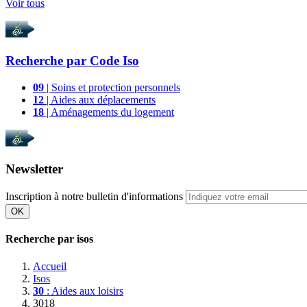
Voir tous
Recherche par
Code Iso
09
| Soins et protection personnels
12
| Aides aux déplacements
18
| Aménagements du logement
Newsletter
Inscription à notre bulletin d'informations
OK
Recherche par isos
Accueil
Isos
30
: Aides aux loisirs
3018