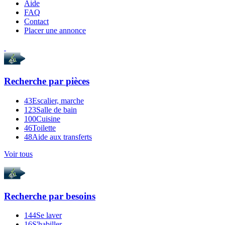
Aide
FAQ
Contact
Placer une annonce
Recherche par
pièces
43
Escalier, marche
123
Salle de bain
100
Cuisine
46
Toilette
48
Aide aux transferts
Voir tous
Recherche par
besoins
144
Se laver
16
S'habiller