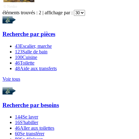
© Nenko
éléments trouvés :
2
| affichage par :
Recherche par
pièces
43
Escalier, marche
123
Salle de bain
100
Cuisine
46
Toilette
48
Aide aux transferts
Voir tous
Recherche par
besoins
144
Se laver
16
S'habiller
46
Aller aux toilettes
60
Se transférer