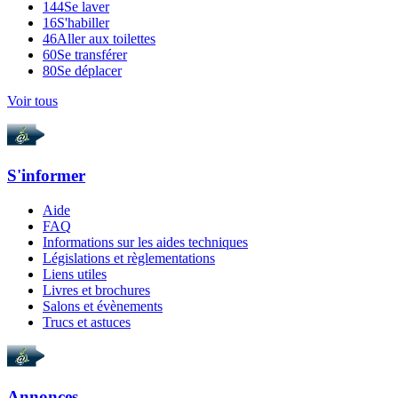
144
Se laver
16
S'habiller
46
Aller aux toilettes
60
Se transférer
80
Se déplacer
Voir tous
S'informer
Aide
FAQ
Informations sur les aides techniques
Législations et règlementations
Liens utiles
Livres et brochures
Salons et évènements
Trucs et astuces
Annonces