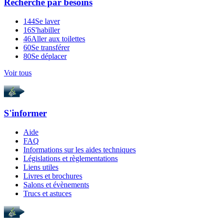
Recherche par
besoins
144
Se laver
16
S'habiller
46
Aller aux toilettes
60
Se transférer
80
Se déplacer
Voir tous
S'informer
Aide
FAQ
Informations sur les aides techniques
Législations et règlementations
Liens utiles
Livres et brochures
Salons et évènements
Trucs et astuces