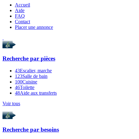
Accueil
Aide
FAQ
Contact
Placer une annonce
Recherche par
pièces
43
Escalier, marche
123
Salle de bain
100
Cuisine
46
Toilette
48
Aide aux transferts
Voir tous
Recherche par
besoins