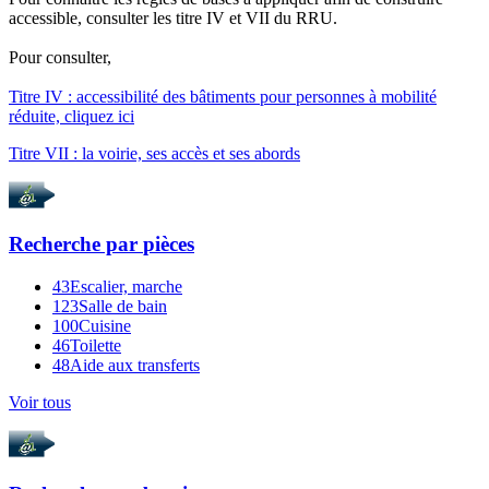
accessible, consulter les titre IV et VII du RRU.
Pour consulter,
Titre IV : accessibilité des bâtiments pour personnes à mobilité
réduite, cliquez ici
Titre VII : la voirie, ses accès et ses abords
Recherche par
pièces
43
Escalier, marche
123
Salle de bain
100
Cuisine
46
Toilette
48
Aide aux transferts
Voir tous