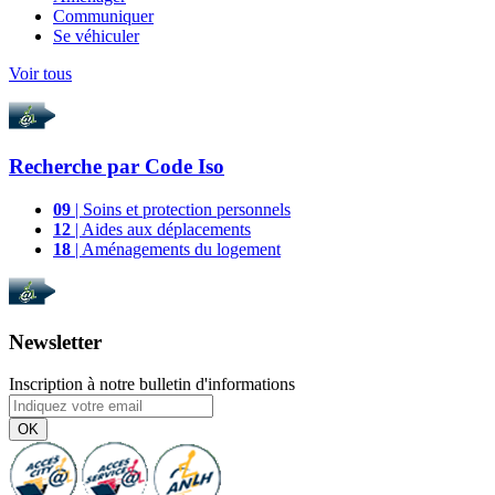
Communiquer
Se véhiculer
Voir tous
Recherche par
Code Iso
09
| Soins et protection personnels
12
| Aides aux déplacements
18
| Aménagements du logement
Newsletter
Inscription à notre bulletin d'informations
OK