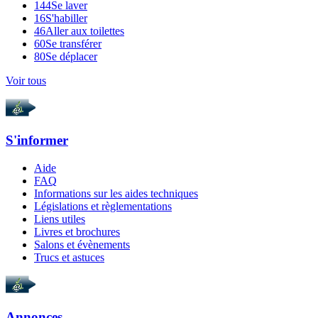
144
Se laver
16
S'habiller
46
Aller aux toilettes
60
Se transférer
80
Se déplacer
Voir tous
S'informer
Aide
FAQ
Informations sur les aides techniques
Législations et règlementations
Liens utiles
Livres et brochures
Salons et évènements
Trucs et astuces
Annonces