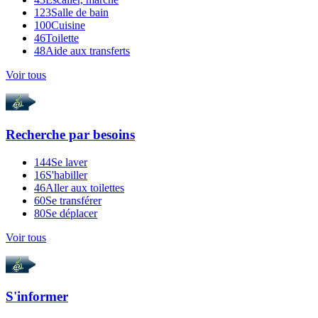
123
Salle de bain
100
Cuisine
46
Toilette
48
Aide aux transferts
Voir tous
Recherche par
besoins
144
Se laver
16
S'habiller
46
Aller aux toilettes
60
Se transférer
80
Se déplacer
Voir tous
S'informer