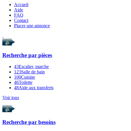
Accueil
Aide
FAQ
Contact
Placer une annonce
Recherche par
pièces
43
Escalier, marche
123
Salle de bain
100
Cuisine
46
Toilette
48
Aide aux transferts
Voir tous
Recherche par
besoins