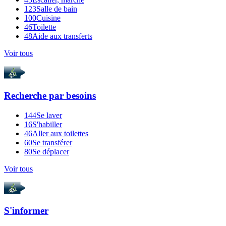
123
Salle de bain
100
Cuisine
46
Toilette
48
Aide aux transferts
Voir tous
Recherche par
besoins
144
Se laver
16
S'habiller
46
Aller aux toilettes
60
Se transférer
80
Se déplacer
Voir tous
S'informer