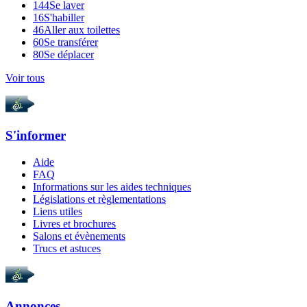
144
Se laver
16
S'habiller
46
Aller aux toilettes
60
Se transférer
80
Se déplacer
Voir tous
S'informer
Aide
FAQ
Informations sur les aides techniques
Législations et règlementations
Liens utiles
Livres et brochures
Salons et évènements
Trucs et astuces
Annonces