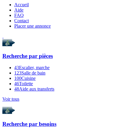
Accueil
Aide
FAQ
Contact
Placer une annonce
Recherche par
pièces
43
Escalier, marche
123
Salle de bain
100
Cuisine
46
Toilette
48
Aide aux transferts
Voir tous
Recherche par
besoins