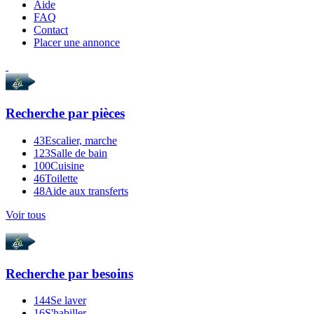
Aide
FAQ
Contact
Placer une annonce
Recherche par
pièces
43
Escalier, marche
123
Salle de bain
100
Cuisine
46
Toilette
48
Aide aux transferts
Voir tous
Recherche par
besoins
144
Se laver
16
S'habiller