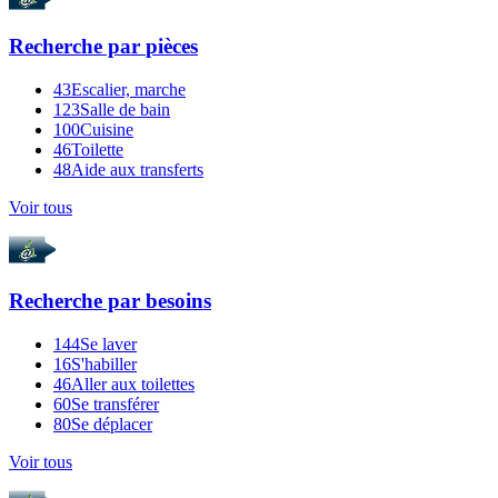
Recherche par
pièces
43
Escalier, marche
123
Salle de bain
100
Cuisine
46
Toilette
48
Aide aux transferts
Voir tous
Recherche par
besoins
144
Se laver
16
S'habiller
46
Aller aux toilettes
60
Se transférer
80
Se déplacer
Voir tous