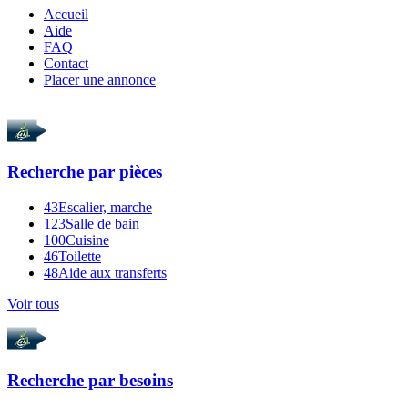
Accueil
Aide
FAQ
Contact
Placer une annonce
Recherche par
pièces
43
Escalier, marche
123
Salle de bain
100
Cuisine
46
Toilette
48
Aide aux transferts
Voir tous
Recherche par
besoins