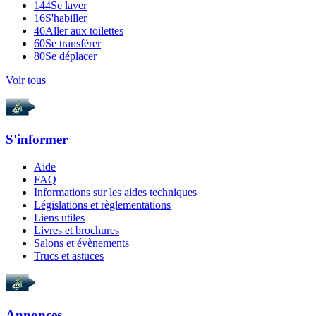
144
Se laver
16
S'habiller
46
Aller aux toilettes
60
Se transférer
80
Se déplacer
Voir tous
S'informer
Aide
FAQ
Informations sur les aides techniques
Législations et règlementations
Liens utiles
Livres et brochures
Salons et évènements
Trucs et astuces
Annonces