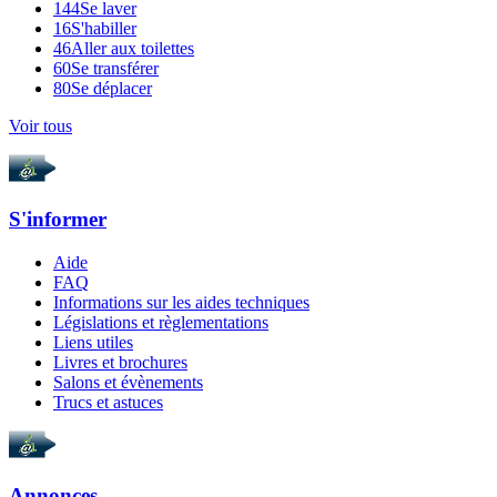
144
Se laver
16
S'habiller
46
Aller aux toilettes
60
Se transférer
80
Se déplacer
Voir tous
S'informer
Aide
FAQ
Informations sur les aides techniques
Législations et règlementations
Liens utiles
Livres et brochures
Salons et évènements
Trucs et astuces
Annonces