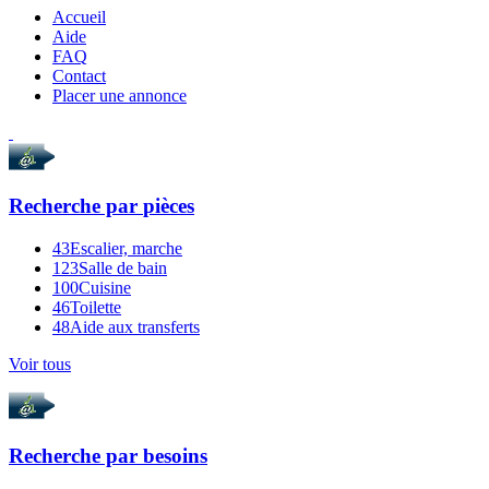
Accueil
Aide
FAQ
Contact
Placer une annonce
Recherche par
pièces
43
Escalier, marche
123
Salle de bain
100
Cuisine
46
Toilette
48
Aide aux transferts
Voir tous
Recherche par
besoins