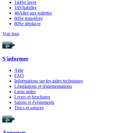
144
Se laver
16
S'habiller
46
Aller aux toilettes
60
Se transférer
80
Se déplacer
Voir tous
S'informer
Aide
FAQ
Informations sur les aides techniques
Législations et règlementations
Liens utiles
Livres et brochures
Salons et évènements
Trucs et astuces
Annonces