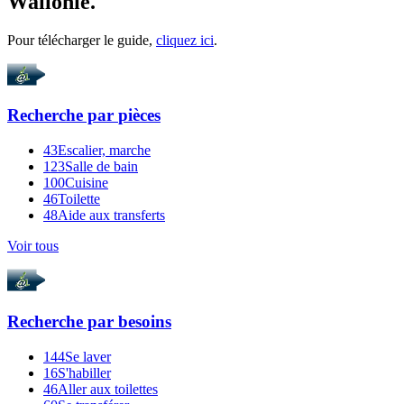
Wallonie.
Pour télécharger le guide,
cliquez ici
.
Recherche par
pièces
43
Escalier, marche
123
Salle de bain
100
Cuisine
46
Toilette
48
Aide aux transferts
Voir tous
Recherche par
besoins
144
Se laver
16
S'habiller
46
Aller aux toilettes