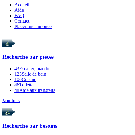
Accueil
Aide
FAQ
Contact
Placer une annonce
Recherche par
pièces
43
Escalier, marche
123
Salle de bain
100
Cuisine
46
Toilette
48
Aide aux transferts
Voir tous
Recherche par
besoins