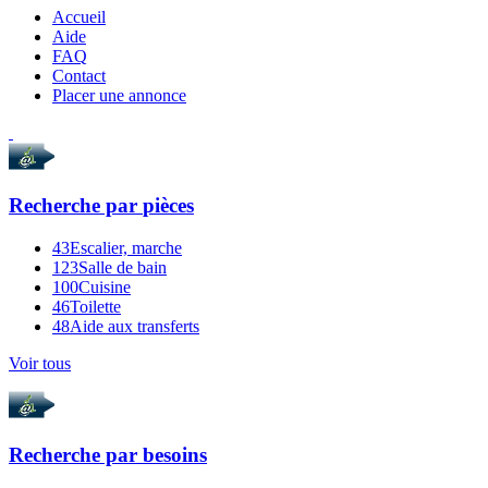
Accueil
Aide
FAQ
Contact
Placer une annonce
Recherche par
pièces
43
Escalier, marche
123
Salle de bain
100
Cuisine
46
Toilette
48
Aide aux transferts
Voir tous
Recherche par
besoins