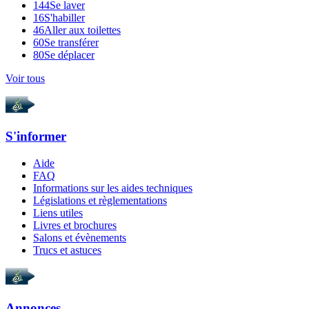
144
Se laver
16
S'habiller
46
Aller aux toilettes
60
Se transférer
80
Se déplacer
Voir tous
S'informer
Aide
FAQ
Informations sur les aides techniques
Législations et règlementations
Liens utiles
Livres et brochures
Salons et évènements
Trucs et astuces
Annonces