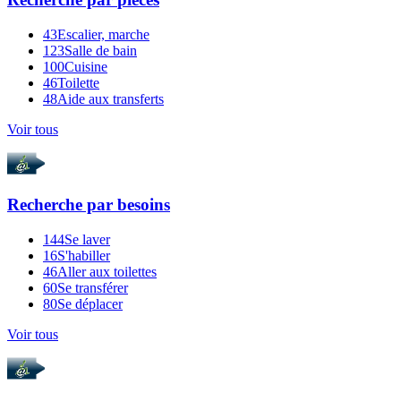
43
Escalier, marche
123
Salle de bain
100
Cuisine
46
Toilette
48
Aide aux transferts
Voir tous
Recherche par
besoins
144
Se laver
16
S'habiller
46
Aller aux toilettes
60
Se transférer
80
Se déplacer
Voir tous