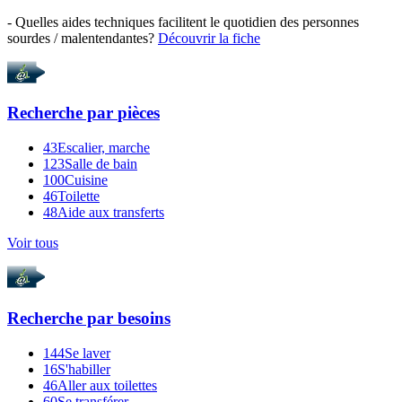
- Quelles aides techniques facilitent le quotidien des personnes
sourdes / malentendantes?
Découvrir la fiche
Recherche par
pièces
43
Escalier, marche
123
Salle de bain
100
Cuisine
46
Toilette
48
Aide aux transferts
Voir tous
Recherche par
besoins
144
Se laver
16
S'habiller
46
Aller aux toilettes
60
Se transférer