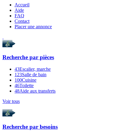
Accueil
Aide
FAQ
Contact
Placer une annonce
Recherche par
pièces
43
Escalier, marche
123
Salle de bain
100
Cuisine
46
Toilette
48
Aide aux transferts
Voir tous
Recherche par
besoins