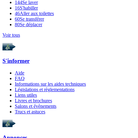
144
Se laver
16
S'habiller
46
Aller aux toilettes
60
Se transférer
80
Se déplacer
Voir tous
S'informer
Aide
FAQ
Informations sur les aides techniques
Législations et règlementations
Liens utiles
Livres et brochures
Salons et évènements
Trucs et astuces
Annonces