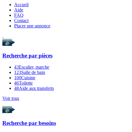
Accueil
Aide
FAQ
Contact
Placer une annonce
Recherche par
pièces
43
Escalier, marche
123
Salle de bain
100
Cuisine
46
Toilette
48
Aide aux transferts
Voir tous
Recherche par
besoins