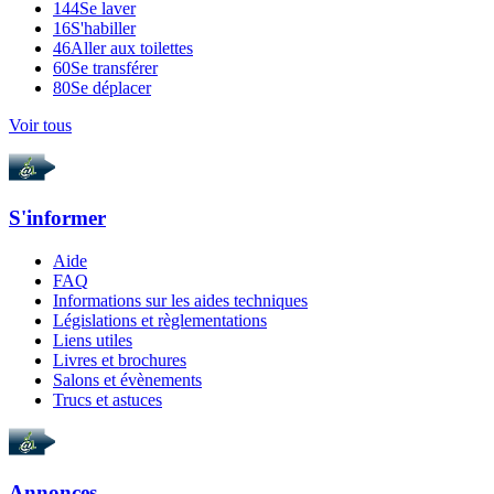
144
Se laver
16
S'habiller
46
Aller aux toilettes
60
Se transférer
80
Se déplacer
Voir tous
S'informer
Aide
FAQ
Informations sur les aides techniques
Législations et règlementations
Liens utiles
Livres et brochures
Salons et évènements
Trucs et astuces
Annonces