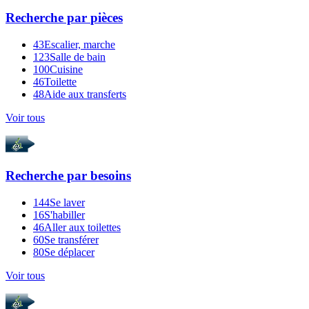
Recherche par
pièces
43
Escalier, marche
123
Salle de bain
100
Cuisine
46
Toilette
48
Aide aux transferts
Voir tous
Recherche par
besoins
144
Se laver
16
S'habiller
46
Aller aux toilettes
60
Se transférer
80
Se déplacer
Voir tous