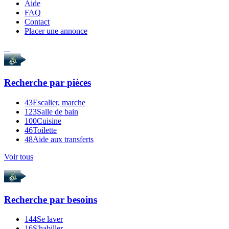
Aide
FAQ
Contact
Placer une annonce
Recherche par
pièces
43
Escalier, marche
123
Salle de bain
100
Cuisine
46
Toilette
48
Aide aux transferts
Voir tous
Recherche par
besoins
144
Se laver
16
S'habiller