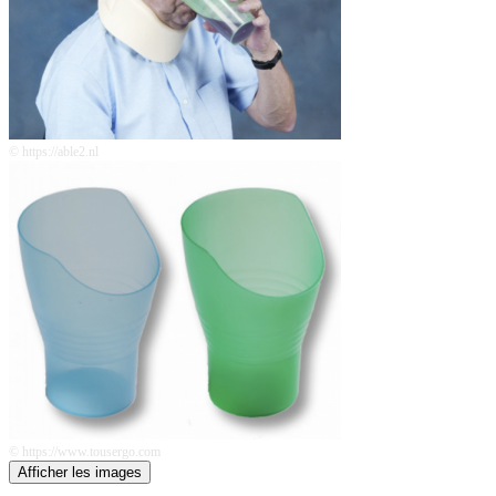
© https://able2.nl
© https://www.tousergo.com
Afficher les images