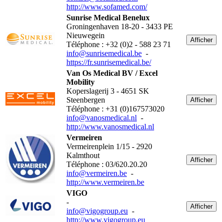
http://www.sofamed.com/
Sunrise Medical Benelux
Groningenhaven 18-20 - 3433 PE
Nieuwegein
Afficher
Téléphone : +32 (0)2 - 588 23 71
info@sunrisemedical.be
-
https://fr.sunrisemedical.be/
Van Os Medical BV / Excel
Mobility
Koperslagerij 3 - 4651 SK
Steenbergen
Afficher
Téléphone : +31 (0)167573020
info@vanosmedical.nl
-
http://www.vanosmedical.nl
Vermeiren
Vermeirenplein 1/15 - 2920
Kalmthout
Afficher
Téléphone : 03/620.20.20
info@vermeiren.be
-
http://www.vermeiren.be
VIGO
-
Afficher
info@vigogroup.eu
-
http://www.vigogroup.eu