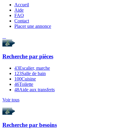
Accueil
Aide
FAQ
Contact
Placer une annonce
Recherche par
pièces
43
Escalier, marche
123
Salle de bain
100
Cuisine
46
Toilette
48
Aide aux transferts
Voir tous
Recherche par
besoins