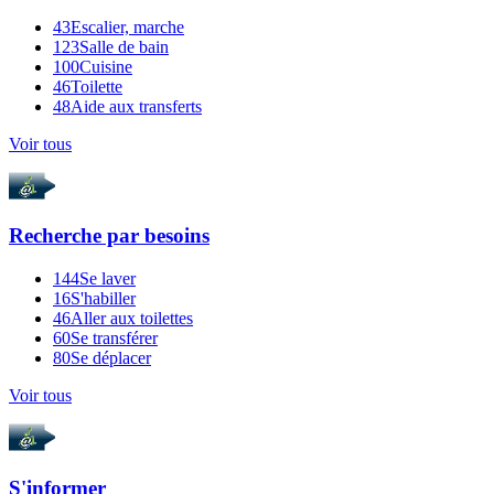
43
Escalier, marche
123
Salle de bain
100
Cuisine
46
Toilette
48
Aide aux transferts
Voir tous
Recherche par
besoins
144
Se laver
16
S'habiller
46
Aller aux toilettes
60
Se transférer
80
Se déplacer
Voir tous
S'informer