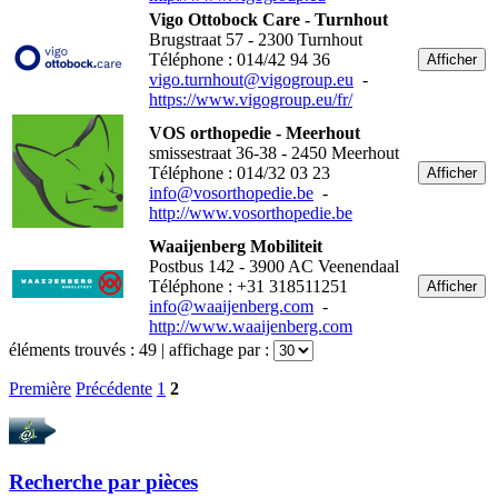
Vigo Ottobock Care - Turnhout
Brugstraat 57 - 2300 Turnhout
Téléphone : 014/42 94 36
Afficher
vigo.turnhout@vigogroup.eu
-
https://www.vigogroup.eu/fr/
VOS orthopedie - Meerhout
smissestraat 36-38 - 2450 Meerhout
Téléphone : 014/32 03 23
Afficher
info@vosorthopedie.be
-
http://www.vosorthopedie.be
Waaijenberg Mobiliteit
Postbus 142 - 3900 AC Veenendaal
Téléphone : +31 318511251
Afficher
info@waaijenberg.com
-
http://www.waaijenberg.com
éléments trouvés :
49
| affichage par :
Première
Précédente
1
2
Recherche par
pièces