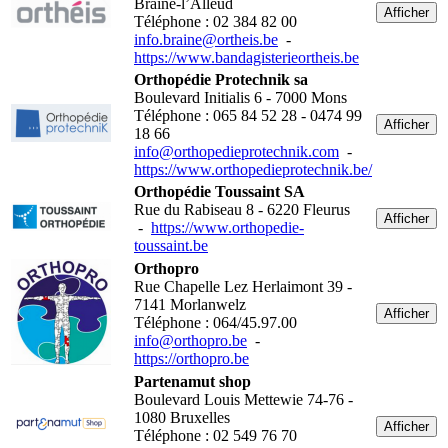
Braine-l’Alleud
Afficher
Téléphone : 02 384 82 00
info.braine@ortheis.be
-
https://www.bandagisterieortheis.be
Orthopédie Protechnik sa
Boulevard Initialis 6 - 7000 Mons
Téléphone : 065 84 52 28 - 0474 99
Afficher
18 66
info@orthopedieprotechnik.com
-
https://www.orthopedieprotechnik.be/
Orthopédie Toussaint SA
Rue du Rabiseau 8 - 6220 Fleurus
Afficher
-
https://www.orthopedie-
toussaint.be
Orthopro
Rue Chapelle Lez Herlaimont 39 -
7141 Morlanwelz
Afficher
Téléphone : 064/45.97.00
info@orthopro.be
-
https://orthopro.be
Partenamut shop
Boulevard Louis Mettewie 74-76 -
1080 Bruxelles
Afficher
Téléphone : 02 549 76 70