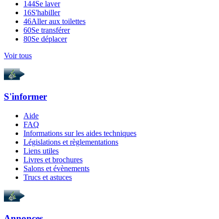
144
Se laver
16
S'habiller
46
Aller aux toilettes
60
Se transférer
80
Se déplacer
Voir tous
S'informer
Aide
FAQ
Informations sur les aides techniques
Législations et règlementations
Liens utiles
Livres et brochures
Salons et évènements
Trucs et astuces
Annonces