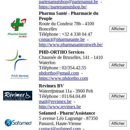
partenamutshop@partenamut.be
-
https://partenamutshop.be/
Pharma Santé - Pharmacie du
Peuple
Route du Condroz 78b - 4100
Boncelles
Afficher
Téléphone : +32 4 338 04 47
contact@pharmasante.be
-
http://www.pharmasanteonweb.be/
PHD-ORTHO Services
Chaussée de Bruxelles, 141 - 1410
Waterloo
Afficher
Téléphone : 02/354.42.55
phdortho@gmail.com
-
https://www.phdortho.com
Revimex BV
Waterrijtstraat 11a - 3900 Pelt
Téléphone : 011/64.04.49
Afficher
mail@revimex.be
-
http://www.revimex.be
Sofamed - Pharm’Assistance
5 avenue Léo Lagrange - 87350
Panazol, Haute-Vienne
Afficher
contact@sofamed.com
-