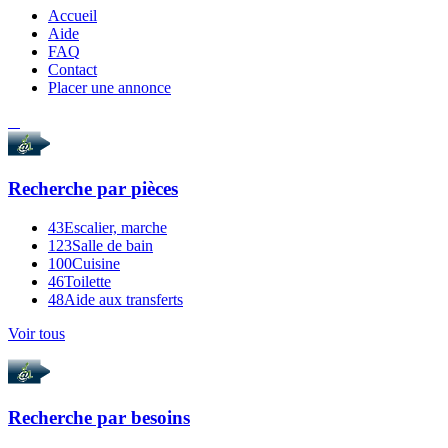
Accueil
Aide
FAQ
Contact
Placer une annonce
Recherche par
pièces
43
Escalier, marche
123
Salle de bain
100
Cuisine
46
Toilette
48
Aide aux transferts
Voir tous
Recherche par
besoins