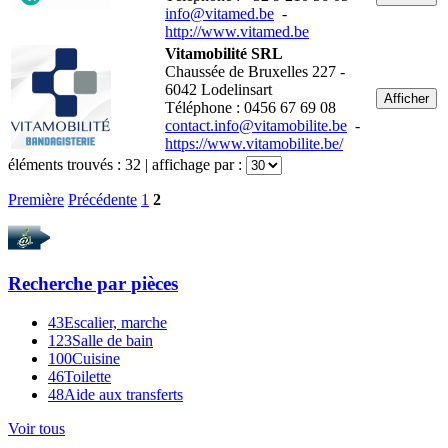
info@vitamed.be
-
http://www.vitamed.be
Vitamobilité SRL
Chaussée de Bruxelles 227 -
6042 Lodelinsart
Afficher
Téléphone : 0456 67 69 08
contact.info@vitamobilite.be
-
https://www.vitamobilite.be/
éléments trouvés :
32
| affichage par :
Première
Précédente
1
2
Recherche par
pièces
43
Escalier, marche
123
Salle de bain
100
Cuisine
46
Toilette
48
Aide aux transferts
Voir tous