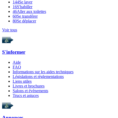
144
Se laver
16
S'habiller
46
Aller aux toilettes
60
Se transférer
80
Se déplacer
Voir tous
S'informer
Aide
FAQ
Informations sur les aides techniques
Législations et règlementations
Liens utiles
Livres et brochures
Salons et évènements
Trucs et astuces
Annonces