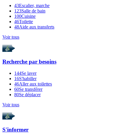
43
Escalier, marche
123
Salle de bain
100
Cuisine
46
Toilette
48
Aide aux transferts
Voir tous
Recherche par
besoins
144
Se laver
16
S'habiller
46
Aller aux toilettes
60
Se transférer
80
Se déplacer
Voir tous
S'informer