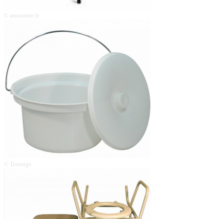
© autonomie.fr
© Tousergo