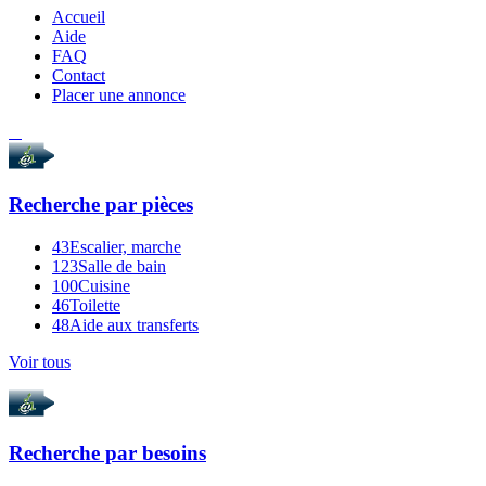
Accueil
Aide
FAQ
Contact
Placer une annonce
Recherche par
pièces
43
Escalier, marche
123
Salle de bain
100
Cuisine
46
Toilette
48
Aide aux transferts
Voir tous
Recherche par
besoins