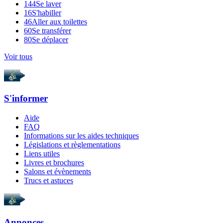
144
Se laver
16
S'habiller
46
Aller aux toilettes
60
Se transférer
80
Se déplacer
Voir tous
S'informer
Aide
FAQ
Informations sur les aides techniques
Législations et règlementations
Liens utiles
Livres et brochures
Salons et évènements
Trucs et astuces
Annonces