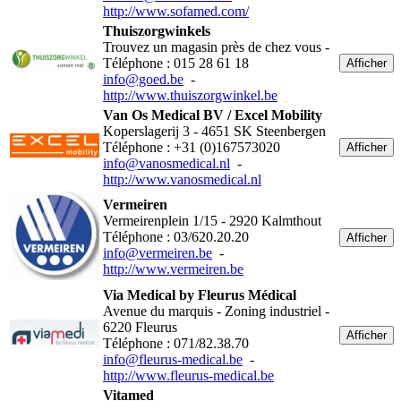
http://www.sofamed.com/
Thuiszorgwinkels
Trouvez un magasin près de chez vous -
Téléphone : 015 28 61 18
Afficher
info@goed.be
-
http://www.thuiszorgwinkel.be
Van Os Medical BV / Excel Mobility
Koperslagerij 3 - 4651 SK Steenbergen
Téléphone : +31 (0)167573020
Afficher
info@vanosmedical.nl
-
http://www.vanosmedical.nl
Vermeiren
Vermeirenplein 1/15 - 2920 Kalmthout
Téléphone : 03/620.20.20
Afficher
info@vermeiren.be
-
http://www.vermeiren.be
Via Medical by Fleurus Médical
Avenue du marquis - Zoning industriel -
6220 Fleurus
Afficher
Téléphone : 071/82.38.70
info@fleurus-medical.be
-
http://www.fleurus-medical.be
Vitamed