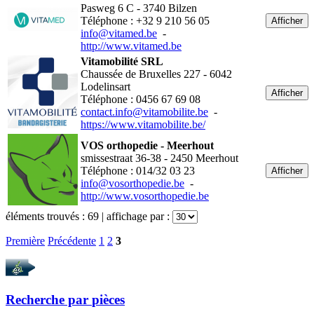
Pasweg 6 C - 3740 Bilzen
Téléphone : +32 9 210 56 05
Afficher
info@vitamed.be
-
http://www.vitamed.be
Vitamobilité SRL
Chaussée de Bruxelles 227 - 6042
Lodelinsart
Afficher
Téléphone : 0456 67 69 08
contact.info@vitamobilite.be
-
https://www.vitamobilite.be/
VOS orthopedie - Meerhout
smissestraat 36-38 - 2450 Meerhout
Téléphone : 014/32 03 23
Afficher
info@vosorthopedie.be
-
http://www.vosorthopedie.be
éléments trouvés :
69
| affichage par :
Première
Précédente
1
2
3
Recherche par
pièces