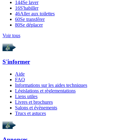
144
Se laver
16
S'habiller
46
Aller aux toilettes
60
Se transférer
80
Se déplacer
Voir tous
S'informer
Aide
FAQ
Informations sur les aides techniques
Législations et règlementations
Liens utiles
Livres et brochures
Salons et évènements
Trucs et astuces
Annonces