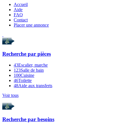
Accueil
Aide
FAQ
Contact
Placer une annonce
Recherche par
pièces
43
Escalier, marche
123
Salle de bain
100
Cuisine
46
Toilette
48
Aide aux transferts
Voir tous
Recherche par
besoins