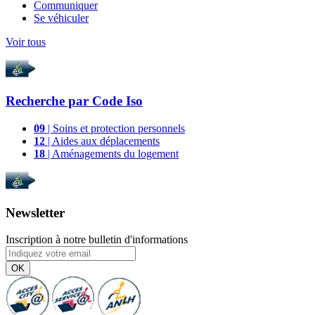
Communiquer
Se véhiculer
Voir tous
Recherche par
Code Iso
09
| Soins et protection personnels
12
| Aides aux déplacements
18
| Aménagements du logement
Newsletter
Inscription à notre bulletin d'informations
OK