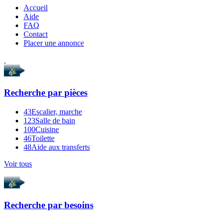
Accueil
Aide
FAQ
Contact
Placer une annonce
Recherche par
pièces
43
Escalier, marche
123
Salle de bain
100
Cuisine
46
Toilette
48
Aide aux transferts
Voir tous
Recherche par
besoins