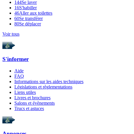
144
Se laver
16
S'habiller
46
Aller aux toilettes
60
Se transférer
80
Se déplacer
Voir tous
S'informer
Aide
FAQ
Informations sur les aides techniques
Législations et règlementations
Liens utiles
Livres et brochures
Salons et évènements
Trucs et astuces
Annonces