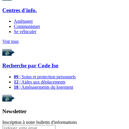
Centres d'info.
Aménager
Communiquer
Se véhiculer
Voir tous
Recherche par
Code Iso
09
| Soins et protection personnels
12
| Aides aux déplacements
18
| Aménagements du logement
Newsletter
Inscription à notre bulletin d'informations