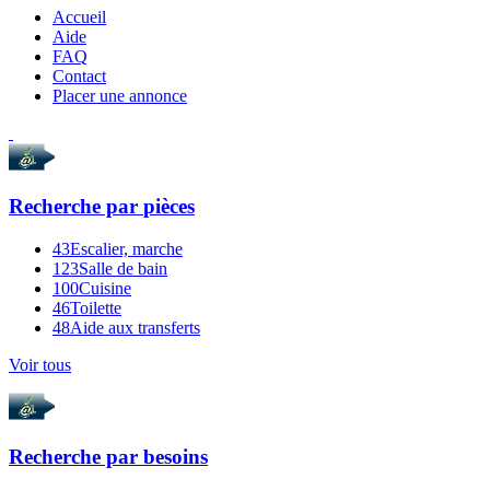
Accueil
Aide
FAQ
Contact
Placer une annonce
Recherche par
pièces
43
Escalier, marche
123
Salle de bain
100
Cuisine
46
Toilette
48
Aide aux transferts
Voir tous
Recherche par
besoins