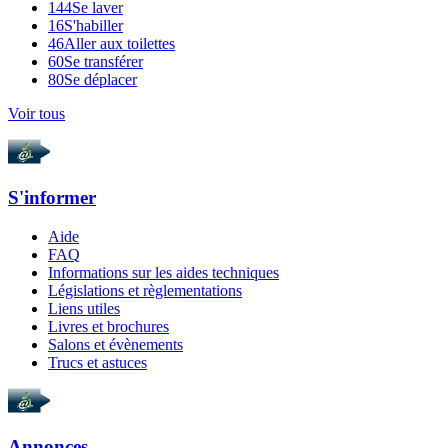
144
Se laver
16
S'habiller
46
Aller aux toilettes
60
Se transférer
80
Se déplacer
Voir tous
S'informer
Aide
FAQ
Informations sur les aides techniques
Législations et règlementations
Liens utiles
Livres et brochures
Salons et évènements
Trucs et astuces
Annonces