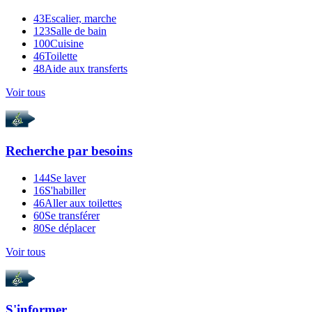
43
Escalier, marche
123
Salle de bain
100
Cuisine
46
Toilette
48
Aide aux transferts
Voir tous
Recherche par
besoins
144
Se laver
16
S'habiller
46
Aller aux toilettes
60
Se transférer
80
Se déplacer
Voir tous
S'informer