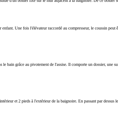
stitué d'un boitier fixé sur le mur adjacent à la baignoire. De ce boitier 
ur enfant. Une fois l'élévateur raccordé au compresseur, le coussin peut 
 le bain grâce au pivotement de l'assise. Il comporte un dossier, une sur
ntérieur et 2 pieds à l'extérieur de la baignoire. En passant par dessus les