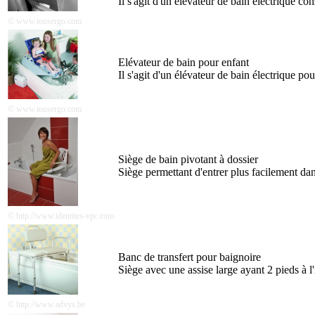
Il s'agit d'un élévateur de bain électrique con
© www.tousergo.com
Elévateur de bain pour enfant
Il s'agit d'un élévateur de bain électrique po
© www.tousergo.com
Siège de bain pivotant à dossier
Siège permettant d'entrer plus facilement dans
© http://www.identites-vpc.com
Banc de transfert pour baignoire
Siège avec une assise large ayant 2 pieds à l'i
© http://www.advys.be