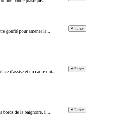
sort une bande plastique...
Afficher
être gonflé pour amener la...
Afficher
face d'assise et un cadre qui...
Afficher
 bords de la baignoire, il...