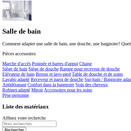
Salle de bain
Comment adapter une salle de bain, une douche, une baignoire? Quels 
Pièces accessoires
Marche d'accès
Poignée et barres d'appui
Chaise
Siège de bain
Siège de douche
Rampe pour receveur de douche
Elévateur de bain
Brosse et lave-pied
Table de douche et de soins
Lavabo adapté
Receveur et paroi de douche
Sur-bain / Baignoire ada
Antidérapant
Confort dans la baignoire
Soin des cheveux
Robinet adapté
Miroir
Accessoires pour les soins
Pèse-personne
Liste des matériaux
Affinez votre recherche