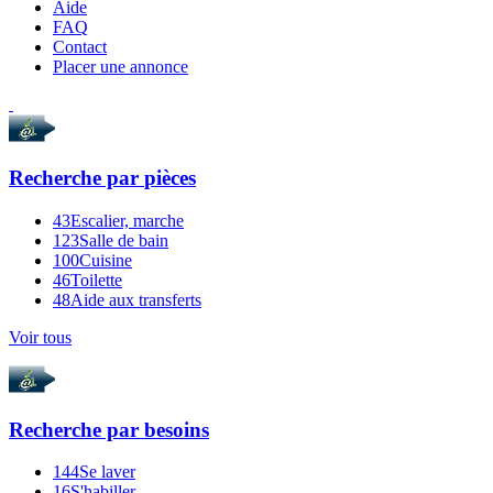
Aide
FAQ
Contact
Placer une annonce
Recherche par
pièces
43
Escalier, marche
123
Salle de bain
100
Cuisine
46
Toilette
48
Aide aux transferts
Voir tous
Recherche par
besoins
144
Se laver
16
S'habiller