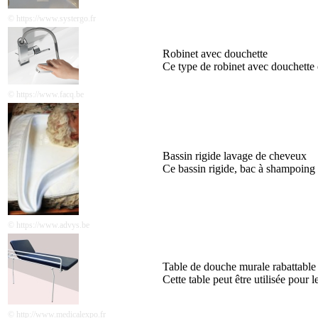
© https://www.systergo.fr
Robinet avec douchette
Ce type de robinet avec douchette e
© https://www.facq.be
Bassin rigide lavage de cheveux
Ce bassin rigide, bac à shampoing p
© https://www.advys.be
Table de douche murale rabattable
Cette table peut être utilisée pour 
© http://www.medicalexpo.fr