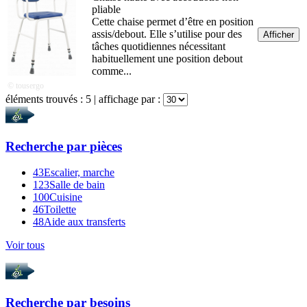
pliable
Cette chaise permet d’être en position
assis/debout. Elle s’utilise pour des
Afficher
tâches quotidiennes nécessitant
habituellement une position debout
comme...
© tousergo
éléments trouvés :
5
| affichage par :
Recherche par
pièces
43
Escalier, marche
123
Salle de bain
100
Cuisine
46
Toilette
48
Aide aux transferts
Voir tous
Recherche par
besoins