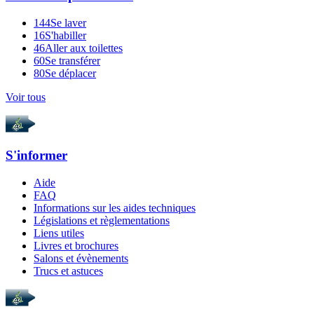
144
Se laver
16
S'habiller
46
Aller aux toilettes
60
Se transférer
80
Se déplacer
Voir tous
S'informer
Aide
FAQ
Informations sur les aides techniques
Législations et règlementations
Liens utiles
Livres et brochures
Salons et évènements
Trucs et astuces