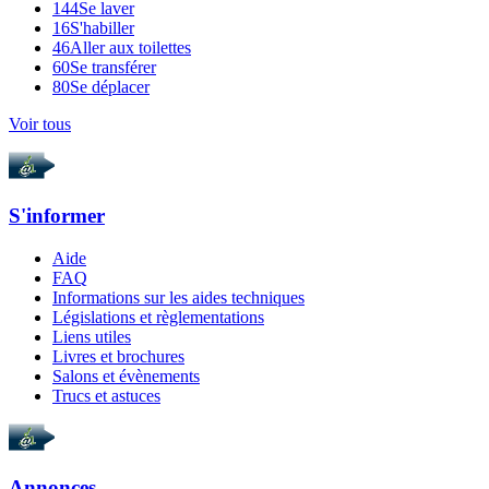
144
Se laver
16
S'habiller
46
Aller aux toilettes
60
Se transférer
80
Se déplacer
Voir tous
S'informer
Aide
FAQ
Informations sur les aides techniques
Législations et règlementations
Liens utiles
Livres et brochures
Salons et évènements
Trucs et astuces
Annonces