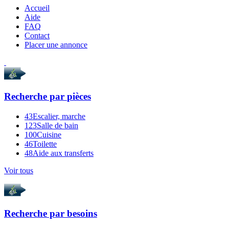
Accueil
Aide
FAQ
Contact
Placer une annonce
Recherche par
pièces
43
Escalier, marche
123
Salle de bain
100
Cuisine
46
Toilette
48
Aide aux transferts
Voir tous
Recherche par
besoins