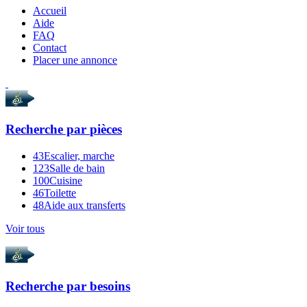
Accueil
Aide
FAQ
Contact
Placer une annonce
Recherche par
pièces
43
Escalier, marche
123
Salle de bain
100
Cuisine
46
Toilette
48
Aide aux transferts
Voir tous
Recherche par
besoins