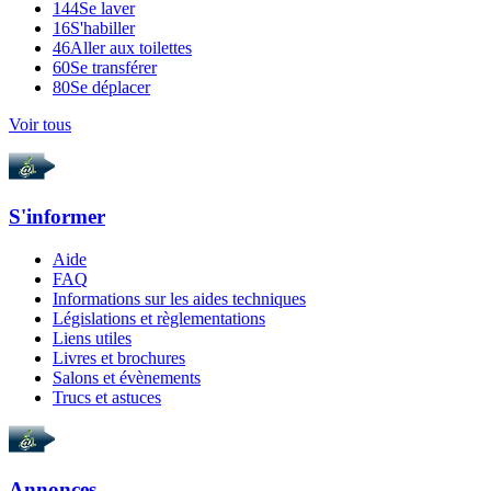
144
Se laver
16
S'habiller
46
Aller aux toilettes
60
Se transférer
80
Se déplacer
Voir tous
S'informer
Aide
FAQ
Informations sur les aides techniques
Législations et règlementations
Liens utiles
Livres et brochures
Salons et évènements
Trucs et astuces
Annonces