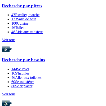
Recherche par
pièces
43
Escalier, marche
123
Salle de bain
100
Cuisine
46
Toilette
48
Aide aux transferts
Voir tous
Recherche par
besoins
144
Se laver
16
S'habiller
46
Aller aux toilettes
60
Se transférer
80
Se déplacer
Voir tous