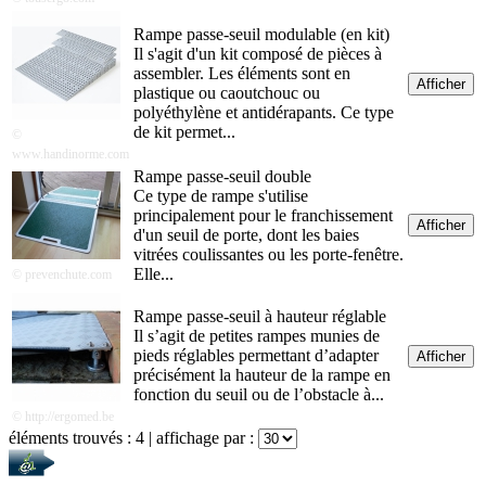
Rampe passe-seuil modulable (en kit)
Il s'agit d'un kit composé de pièces à
assembler. Les éléments sont en
Afficher
plastique ou caoutchouc ou
polyéthylène et antidérapants. Ce type
de kit permet...
©
www.handinorme.com
Rampe passe-seuil double
Ce type de rampe s'utilise
principalement pour le franchissement
Afficher
d'un seuil de porte, dont les baies
vitrées coulissantes ou les porte-fenêtre.
Elle...
© prevenchute.com
Rampe passe-seuil à hauteur réglable
Il s’agit de petites rampes munies de
pieds réglables permettant d’adapter
Afficher
précisément la hauteur de la rampe en
fonction du seuil ou de l’obstacle à...
© http://ergomed.be
éléments trouvés :
4
| affichage par :