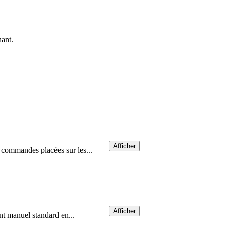
nant.
Afficher
s commandes placées sur les...
Afficher
ant manuel standard en...