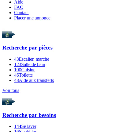
Aide
FAQ
Contact
Placer une annonce
Recherche par
pièces
43
Escalier, marche
123
Salle de bain
100
Cuisine
46
Toilette
48
Aide aux transferts
Voir tous
Recherche par
besoins
144
Se laver
16
S'habiller