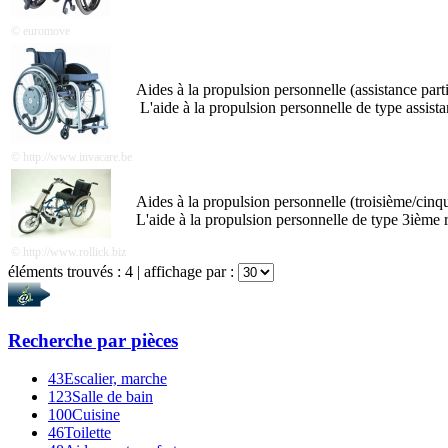
© euromove
Aides à la propulsion personnelle (assistance parti
L'aide à la propulsion personnelle de type assistan
© http://www.invacare.be
Aides à la propulsion personnelle (troisième/cinq
L'aide à la propulsion personnelle de type 3ième
© http://www.rollick.biz
éléments trouvés :
4
| affichage par :
Recherche par
pièces
43
Escalier, marche
123
Salle de bain
100
Cuisine
46
Toilette