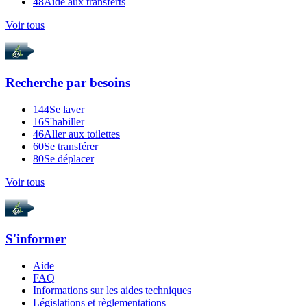
48
Aide aux transferts
Voir tous
Recherche par
besoins
144
Se laver
16
S'habiller
46
Aller aux toilettes
60
Se transférer
80
Se déplacer
Voir tous
S'informer
Aide
FAQ
Informations sur les aides techniques
Législations et règlementations