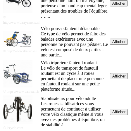
une personne non- ou malvoyante,
Afficher
porteuse d'un handicap mental léger,
présentant des troubles de l'équilibre,
…....
©
http://www.barryemons.nl
Vélo pousse-fauteuil détachable
Ce type de vélo permet de faire des
balades extérieures avec une
Afficher
personne ne pouvant pas pédaler. Le
vélo est composé de deux parties :
© http://www.draisin.eu
une partie...
Vélo triporteur fauteuil roulant
Le vélo de transport de fauteuil
roulant est un cycle à 3 roues
Afficher
permettant de placer une personne
en fauteuil roulant sur une petite
plateforme située...
© https://www.vanraam.fr
Stabilisateurs pour vélo adulte
Les roues stabilisatrices vous
permettent de continuer à utiliser
Afficher
votre vélo classique même si vous
avez des problèmes d’équilibre, ou
de stabilité à...
© lecyclo.com