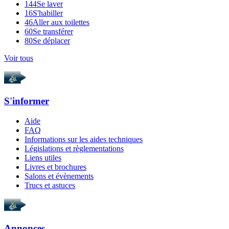
144
Se laver
16
S'habiller
46
Aller aux toilettes
60
Se transférer
80
Se déplacer
Voir tous
S'informer
Aide
FAQ
Informations sur les aides techniques
Législations et règlementations
Liens utiles
Livres et brochures
Salons et évènements
Trucs et astuces
Annonces