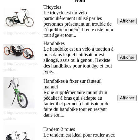
Nom
Tricycles
Le tricycle est un vélo
particulièrement utilisé par les
Afficher
personnes présentant un trouble de
l’équilibre modéré. Il en existe pour
© http://www.hmc-nv.be
tout âge et tout...
Handbikes
Le handbike est un vélo à traction à
bras dans lequel l'utilisateur est
Afficher
allongé, assis ou à genou. Il existe
© http://www.proactiv-
des handbikes pour tout âge et tout
gmbh.eu
type...
Handbikes à fixer sur fauteuil
manuel
Roue supplémentaire munit d'un
pédalier à bras qui s'adapte au
Afficher
fauteuil et permet à l'utilisateur de
faire du handbike tout en restant
© http://www.proactiv-
dans son...
gmbh.eu
Tandem 2 roues
Le tandem est idéal pour rouler avec