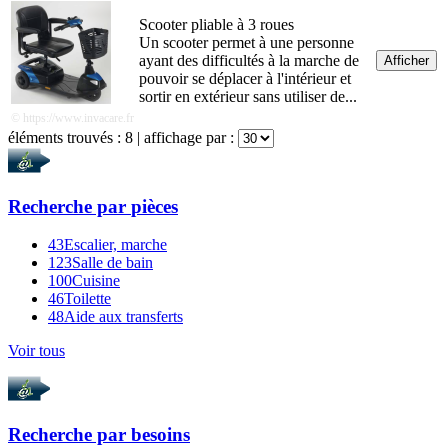
Scooter pliable à 3 roues
Un scooter permet à une personne
ayant des difficultés à la marche de
Afficher
pouvoir se déplacer à l'intérieur et
sortir en extérieur sans utiliser de...
© https://www.invacare.fr
éléments trouvés :
8
| affichage par :
Recherche par
pièces
43
Escalier, marche
123
Salle de bain
100
Cuisine
46
Toilette
48
Aide aux transferts
Voir tous
Recherche par
besoins