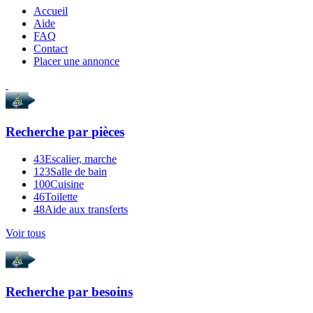
Accueil
Aide
FAQ
Contact
Placer une annonce
Recherche par
pièces
43
Escalier, marche
123
Salle de bain
100
Cuisine
46
Toilette
48
Aide aux transferts
Voir tous
Recherche par
besoins