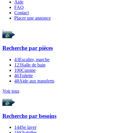
Aide
FAQ
Contact
Placer une annonce
Recherche par
pièces
43
Escalier, marche
123
Salle de bain
100
Cuisine
46
Toilette
48
Aide aux transferts
Voir tous
Recherche par
besoins
144
Se laver
16
S'habiller