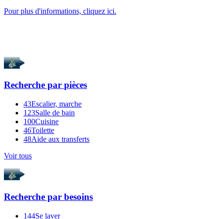
Pour plus d'informations, cliquez ici.
Recherche par
pièces
43
Escalier, marche
123
Salle de bain
100
Cuisine
46
Toilette
48
Aide aux transferts
Voir tous
Recherche par
besoins
144
Se laver