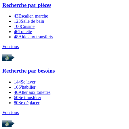
Recherche par
pièces
43
Escalier, marche
123
Salle de bain
100
Cuisine
46
Toilette
48
Aide aux transferts
Voir tous
Recherche par
besoins
144
Se laver
16
S'habiller
46
Aller aux toilettes
60
Se transférer
80
Se déplacer
Voir tous