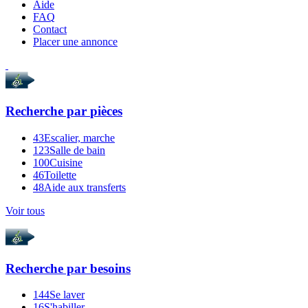
Aide
FAQ
Contact
Placer une annonce
Recherche par
pièces
43
Escalier, marche
123
Salle de bain
100
Cuisine
46
Toilette
48
Aide aux transferts
Voir tous
Recherche par
besoins
144
Se laver
16
S'habiller