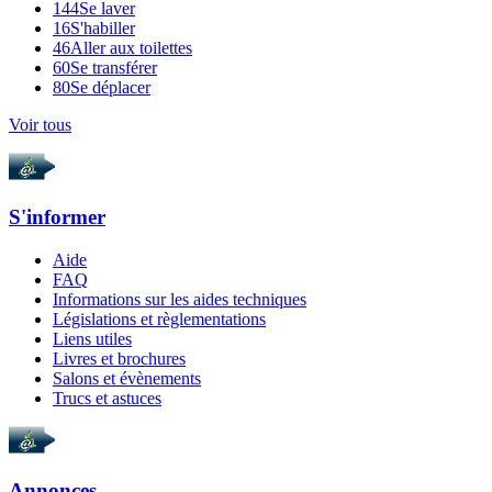
144
Se laver
16
S'habiller
46
Aller aux toilettes
60
Se transférer
80
Se déplacer
Voir tous
S'informer
Aide
FAQ
Informations sur les aides techniques
Législations et règlementations
Liens utiles
Livres et brochures
Salons et évènements
Trucs et astuces
Annonces