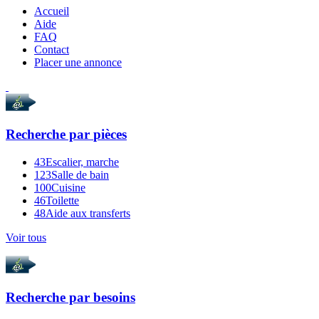
Accueil
Aide
FAQ
Contact
Placer une annonce
Recherche par
pièces
43
Escalier, marche
123
Salle de bain
100
Cuisine
46
Toilette
48
Aide aux transferts
Voir tous
Recherche par
besoins