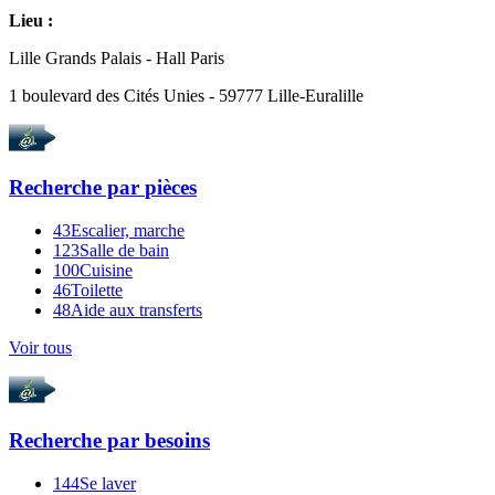
Lieu :
Lille Grands Palais - Hall Paris
1 boulevard des Cités Unies - 59777 Lille-Euralille
Recherche par
pièces
43
Escalier, marche
123
Salle de bain
100
Cuisine
46
Toilette
48
Aide aux transferts
Voir tous
Recherche par
besoins
144
Se laver