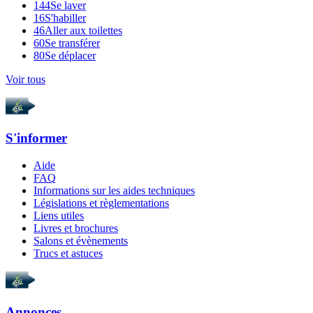
144
Se laver
16
S'habiller
46
Aller aux toilettes
60
Se transférer
80
Se déplacer
Voir tous
S'informer
Aide
FAQ
Informations sur les aides techniques
Législations et règlementations
Liens utiles
Livres et brochures
Salons et évènements
Trucs et astuces
Annonces