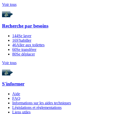
Voir tous
Recherche par
besoins
144
Se laver
16
S'habiller
46
Aller aux toilettes
60
Se transférer
80
Se déplacer
Voir tous
S'informer
Aide
FAQ
Informations sur les aides techniques
Législations et règlementations
Liens utiles