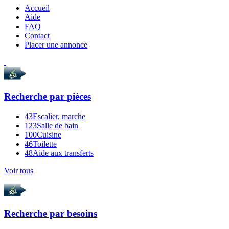
Accueil
Aide
FAQ
Contact
Placer une annonce
Recherche par
pièces
43
Escalier, marche
123
Salle de bain
100
Cuisine
46
Toilette
48
Aide aux transferts
Voir tous
Recherche par
besoins