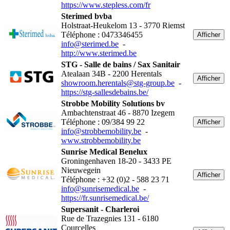
https://www.stepless.com/fr
Sterimed bvba
Holstraat-Heukelom 13 - 3770 Riemst
Téléphone : 0473346455
Afficher
info@sterimed.be
-
http://www.sterimed.be
STG - Salle de bains / Sax Sanitair
Atealaan 34B - 2200 Herentals
Afficher
showroom.herentals@stg-group.be
-
https://stg-sallesdebains.be/
Strobbe Mobility Solutions bv
Ambachtenstraat 46 - 8870 Izegem
Téléphone : 09/384 99 22
Afficher
info@strobbemobility.be
-
www.strobbemobility.be
Sunrise Medical Benelux
Groningenhaven 18-20 - 3433 PE
Nieuwegein
Afficher
Téléphone : +32 (0)2 - 588 23 71
info@sunrisemedical.be
-
https://fr.sunrisemedical.be/
Supersanit - Charleroi
Rue de Trazegnies 131 - 6180
Courcelles