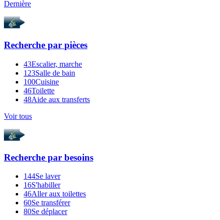
Dernière
Recherche par
pièces
43
Escalier, marche
123
Salle de bain
100
Cuisine
46
Toilette
48
Aide aux transferts
Voir tous
Recherche par
besoins
144
Se laver
16
S'habiller
46
Aller aux toilettes
60
Se transférer
80
Se déplacer