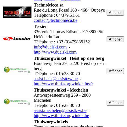
TechnoMeca sa
Rue du Long Fossé 168 - 4684 Oupeye
Afficher
Téléphone : 04/379.51.61
contact@technomeca.be
-
Tessier
336 voie Thomas Edison - F-73800 Ste
Hélène du Lac
Afficher
Téléphone : +33 (0)479835152
info@dualski.com
-
http://www.dualski.com
Thuiszorgwinkel - Heist-op-den-berg
Boudewijnlaan 39 - 2220 Heist-op-den-
berg
Afficher
Téléphone : 015/28 30 70
assist.heist@assisttzw.be
-
http://www.thuiszorgwinkel.be/fr
Thuiszorgwinkel - Mechelen
Antwerpsesteenweg 259 - 2800
Mechelen
Afficher
Téléphone : 015/28 30 70
assist.mechelen@assisttzw.be
-
http://www.thuiszorgwinkel.be
Thuiszorgwinkels
Trouvez un magasin près de chez vous -