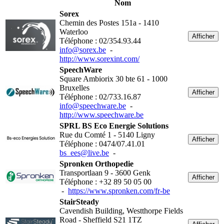
Nom
Sorex
Chemin des Postes 151a - 1410
Waterloo
Afficher
Téléphone : 02/354.93.44
info@sorex.be
-
http://www.sorexint.com/
SpeechWare
Square Ambiorix 30 bte 61 - 1000
Bruxelles
Afficher
Téléphone : 02/733.16.87
info@speechware.be
-
http://www.speechware.be
SPRL BS Eco Energie Solutions
Rue du Comté 1 - 5140 Ligny
Afficher
Téléphone : 0474/07.41.01
bs_ees@live.be
-
Spronken Orthopedie
Transportlaan 9 - 3600 Genk
Afficher
Téléphone : +32 89 50 05 00
-
https://www.spronken.com/fr-be
StairSteady
Cavendish Building, Westthorpe Fields
Road - Sheffield S21 1TZ