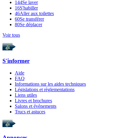
144
Se laver
16
S'habiller
46
Aller aux toilettes
60
Se transférer
80
Se déplacer
Voir tous
S'informer
Aide
FAQ
Informations sur les aides techniques
Législations et règlementations
Liens utiles
Livres et brochures
Salons et évènements
Trucs et astuces
Annonces