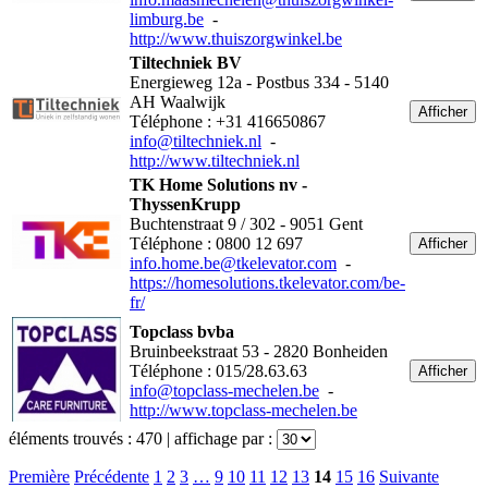
limburg.be
-
http://www.thuiszorgwinkel.be
Tiltechniek BV
Energieweg 12a - Postbus 334 - 5140
AH Waalwijk
Afficher
Téléphone : +31 416650867
info@tiltechniek.nl
-
http://www.tiltechniek.nl
TK Home Solutions nv -
ThyssenKrupp
Buchtenstraat 9 / 302 - 9051 Gent
Téléphone : 0800 12 697
Afficher
info.home.be@tkelevator.com
-
https://homesolutions.tkelevator.com/be-
fr/
Topclass bvba
Bruinbeekstraat 53 - 2820 Bonheiden
Téléphone : 015/28.63.63
Afficher
info@topclass-mechelen.be
-
http://www.topclass-mechelen.be
éléments trouvés :
470
| affichage par :
Première
Précédente
1
2
3
…
9
10
11
12
13
14
15
16
Suivante