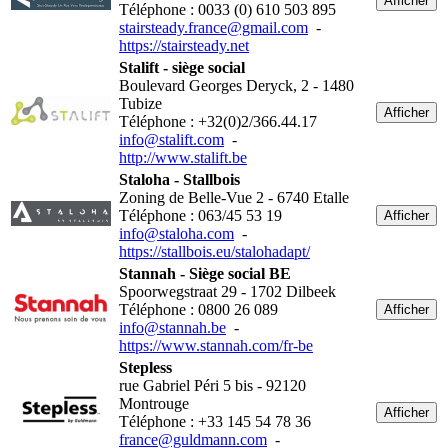
Afficher
Téléphone : 0033 (0) 610 503 895
stairsteady.france@gmail.com
-
https://stairsteady.net
Stalift - siège social
Boulevard Georges Deryck, 2 - 1480
Tubize
Afficher
Téléphone : +32(0)2/366.44.17
info@stalift.com
-
http://www.stalift.be
Staloha - Stallbois
Zoning de Belle-Vue 2 - 6740 Etalle
Téléphone : 063/45 53 19
Afficher
info@staloha.com
-
https://stallbois.eu/stalohadapt/
Stannah - Siège social BE
Spoorwegstraat 29 - 1702 Dilbeek
Téléphone : 0800 26 089
Afficher
info@stannah.be
-
https://www.stannah.com/fr-be
Stepless
rue Gabriel Péri 5 bis - 92120
Montrouge
Afficher
Téléphone : +33 145 54 78 36
france@guldmann.com
-