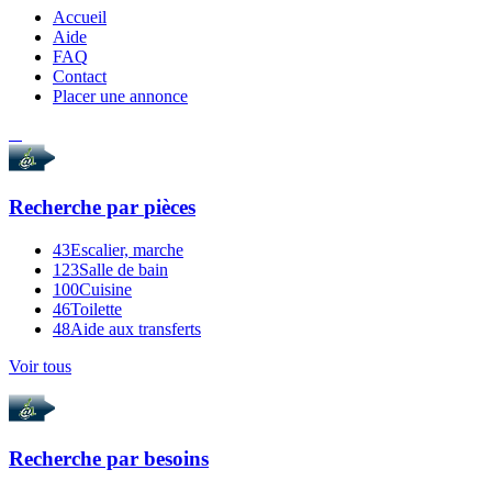
Accueil
Aide
FAQ
Contact
Placer une annonce
Recherche par
pièces
43
Escalier, marche
123
Salle de bain
100
Cuisine
46
Toilette
48
Aide aux transferts
Voir tous
Recherche par
besoins