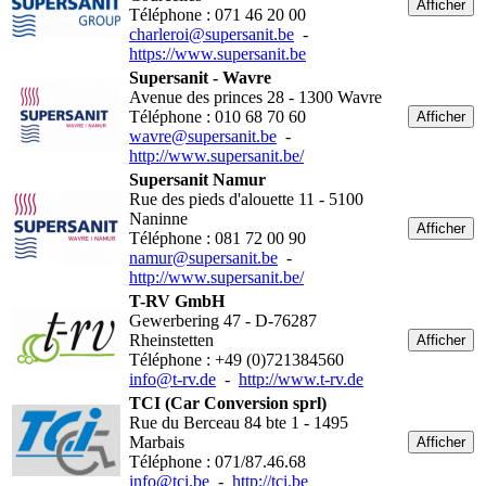
Afficher
Téléphone : 071 46 20 00
charleroi@supersanit.be
-
https://www.supersanit.be
Supersanit - Wavre
Avenue des princes 28 - 1300 Wavre
Téléphone : 010 68 70 60
Afficher
wavre@supersanit.be
-
http://www.supersanit.be/
Supersanit Namur
Rue des pieds d'alouette 11 - 5100
Naninne
Afficher
Téléphone : 081 72 00 90
namur@supersanit.be
-
http://www.supersanit.be/
T-RV GmbH
Gewerbering 47 - D-76287
Rheinstetten
Afficher
Téléphone : +49 (0)721384560
info@t-rv.de
-
http://www.t-rv.de
TCI (Car Conversion sprl)
Rue du Berceau 84 bte 1 - 1495
Marbais
Afficher
Téléphone : 071/87.46.68
info@tci.be
-
http://tci.be