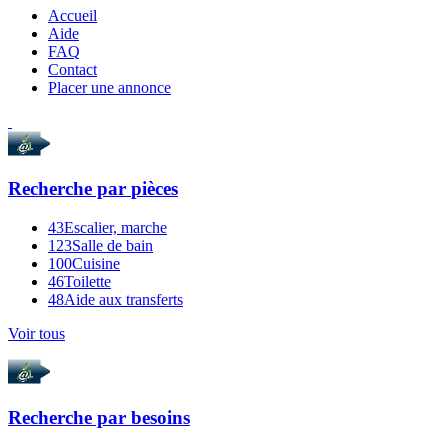
Accueil
Aide
FAQ
Contact
Placer une annonce
Recherche par
pièces
43
Escalier, marche
123
Salle de bain
100
Cuisine
46
Toilette
48
Aide aux transferts
Voir tous
Recherche par
besoins