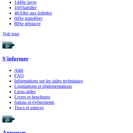
144
Se laver
16
S'habiller
46
Aller aux toilettes
60
Se transférer
80
Se déplacer
Voir tous
S'informer
Aide
FAQ
Informations sur les aides techniques
Législations et règlementations
Liens utiles
Livres et brochures
Salons et évènements
Trucs et astuces
Annonces