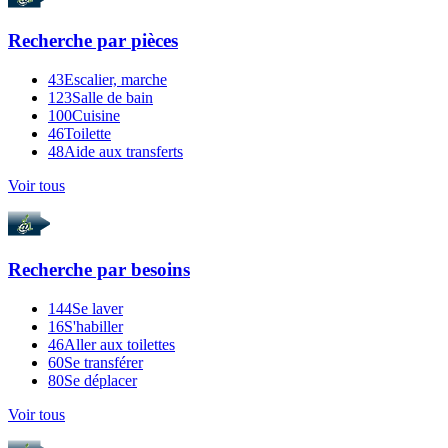
Recherche par
pièces
43
Escalier, marche
123
Salle de bain
100
Cuisine
46
Toilette
48
Aide aux transferts
Voir tous
Recherche par
besoins
144
Se laver
16
S'habiller
46
Aller aux toilettes
60
Se transférer
80
Se déplacer
Voir tous