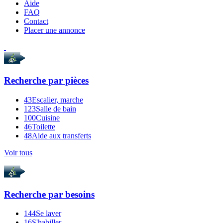
Aide
FAQ
Contact
Placer une annonce
Recherche par
pièces
43
Escalier, marche
123
Salle de bain
100
Cuisine
46
Toilette
48
Aide aux transferts
Voir tous
Recherche par
besoins
144
Se laver
16
S'habiller