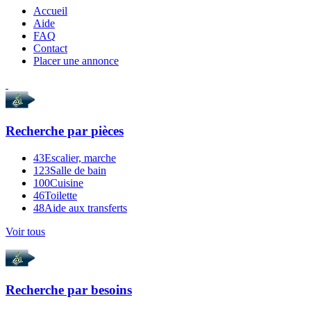
Accueil
Aide
FAQ
Contact
Placer une annonce
Recherche par
pièces
43
Escalier, marche
123
Salle de bain
100
Cuisine
46
Toilette
48
Aide aux transferts
Voir tous
Recherche par
besoins