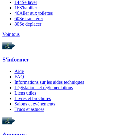
144
Se laver
16
S'habiller
46
Aller aux toilettes
60
Se transférer
80
Se déplacer
Voir tous
S'informer
Aide
FAQ
Informations sur les aides techniques
Législations et règlementations
Liens utiles
Livres et brochures
Salons et évènements
Trucs et astuces
Annonces