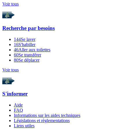
Voir tous
Recherche par
besoins
144
Se laver
16
S'habiller
46
Aller aux toilettes
60
Se transférer
80
Se déplacer
Voir tous
S'informer
Aide
FAQ
Informations sur les aides techniques
Législations et règlementations
Liens utiles