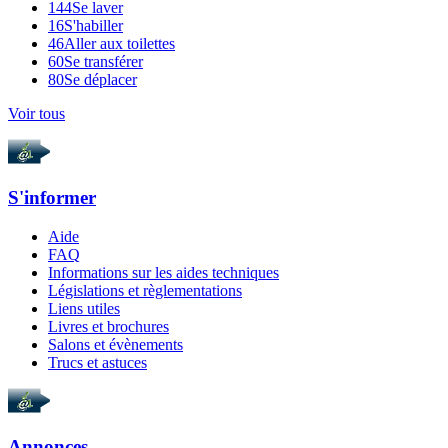
144
Se laver
16
S'habiller
46
Aller aux toilettes
60
Se transférer
80
Se déplacer
Voir tous
S'informer
Aide
FAQ
Informations sur les aides techniques
Législations et règlementations
Liens utiles
Livres et brochures
Salons et évènements
Trucs et astuces
Annonces