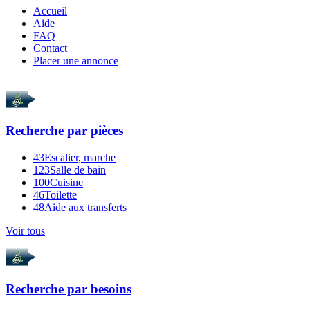
Accueil
Aide
FAQ
Contact
Placer une annonce
Recherche par
pièces
43
Escalier, marche
123
Salle de bain
100
Cuisine
46
Toilette
48
Aide aux transferts
Voir tous
Recherche par
besoins