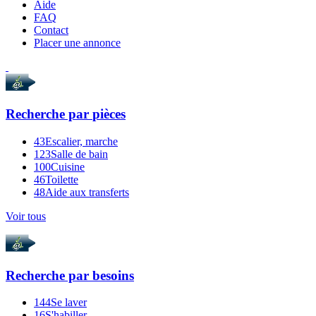
Aide
FAQ
Contact
Placer une annonce
Recherche par
pièces
43
Escalier, marche
123
Salle de bain
100
Cuisine
46
Toilette
48
Aide aux transferts
Voir tous
Recherche par
besoins
144
Se laver
16
S'habiller