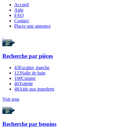
Accueil
Aide
FAQ
Contact
Placer une annonce
Recherche par
pièces
43
Escalier, marche
123
Salle de bain
100
Cuisine
46
Toilette
48
Aide aux transferts
Voir tous
Recherche par
besoins