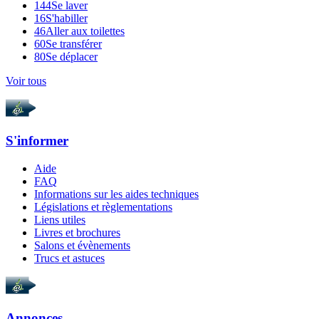
144
Se laver
16
S'habiller
46
Aller aux toilettes
60
Se transférer
80
Se déplacer
Voir tous
S'informer
Aide
FAQ
Informations sur les aides techniques
Législations et règlementations
Liens utiles
Livres et brochures
Salons et évènements
Trucs et astuces
Annonces